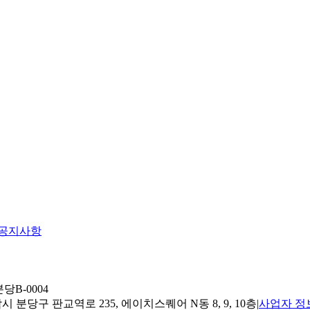
공지사항
당B-0004
 분당구 판교역로 235, 에이치스퀘어 N동 8, 9, 10층
|
사업자 정