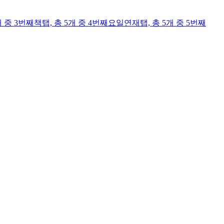
개 중 3번째
책
탭,
총 5개 중 4번째
요일연재
탭,
총 5개 중 5번째