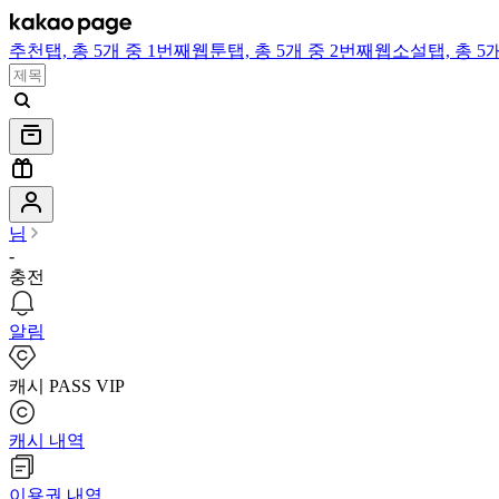
추천
탭,
총 5개 중 1번째
웹툰
탭,
총 5개 중 2번째
웹소설
탭,
총 5
님
-
충전
알림
캐시 PASS VIP
캐시 내역
이용권 내역