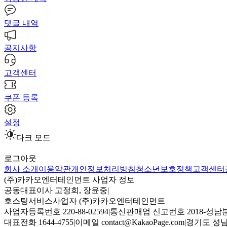
댓글 내역
공지사항
고객센터
쿠폰 등록
설정
다크 모드
로그아웃
회사 소개
이용약관
개인정보처리방침
청소년보호정책
고객센터
(주)카카오엔터테인먼트 사업자 정보
공동대표이사 고정희, 장윤중
|
호스팅서비스사업자 (주)카카오엔터테인먼트
사업자등록번호 220-88-02594
|
통신판매업 신고번호 2018-성남분
대표전화 1644-4755
|
이메일 contact@KakaoPage.com
|
경기도 성남시