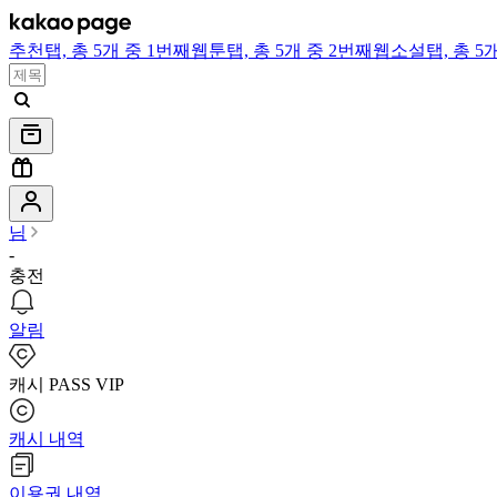
추천
탭,
총 5개 중 1번째
웹툰
탭,
총 5개 중 2번째
웹소설
탭,
총 5
님
-
충전
알림
캐시 PASS VIP
캐시 내역
이용권 내역