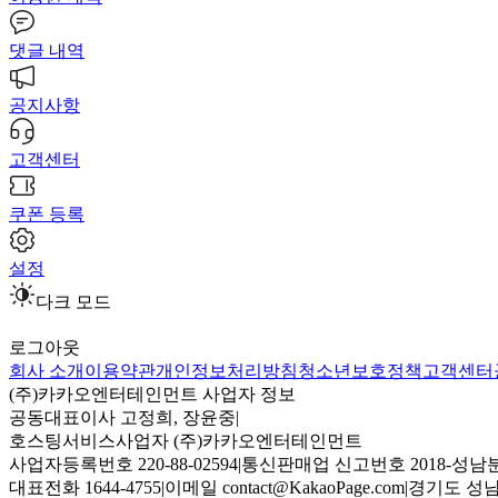
댓글 내역
공지사항
고객센터
쿠폰 등록
설정
다크 모드
로그아웃
회사 소개
이용약관
개인정보처리방침
청소년보호정책
고객센터
(주)카카오엔터테인먼트 사업자 정보
공동대표이사 고정희, 장윤중
|
호스팅서비스사업자 (주)카카오엔터테인먼트
사업자등록번호 220-88-02594
|
통신판매업 신고번호 2018-성남분
대표전화 1644-4755
|
이메일 contact@KakaoPage.com
|
경기도 성남시