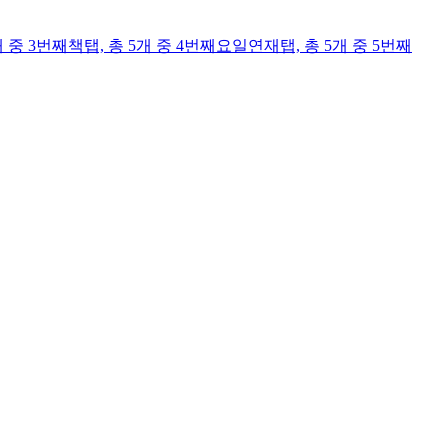
개 중 3번째
책
탭,
총 5개 중 4번째
요일연재
탭,
총 5개 중 5번째