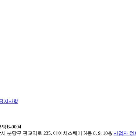
공지사항
당B-0004
 분당구 판교역로 235, 에이치스퀘어 N동 8, 9, 10층
|
사업자 정