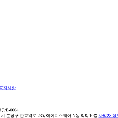
공지사항
당B-0004
 분당구 판교역로 235, 에이치스퀘어 N동 8, 9, 10층
|
사업자 정