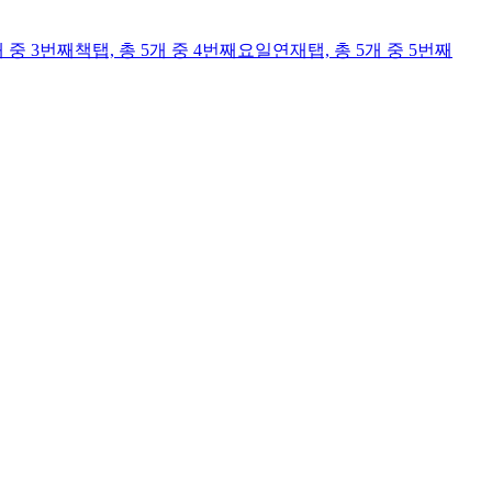
개 중 3번째
책
탭,
총 5개 중 4번째
요일연재
탭,
총 5개 중 5번째