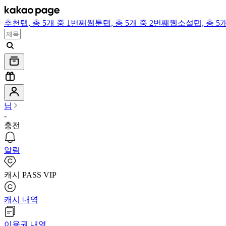
추천
탭,
총 5개 중 1번째
웹툰
탭,
총 5개 중 2번째
웹소설
탭,
총 5
님
-
충전
알림
캐시 PASS VIP
캐시 내역
이용권 내역