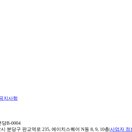
공지사항
당B-0004
 분당구 판교역로 235, 에이치스퀘어 N동 8, 9, 10층
|
사업자 정