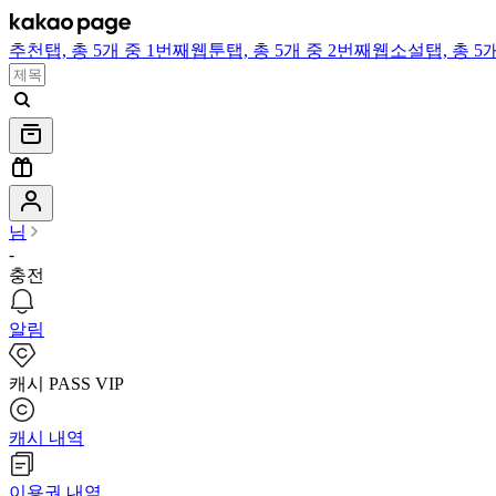
추천
탭,
총 5개 중 1번째
웹툰
탭,
총 5개 중 2번째
웹소설
탭,
총 5
님
-
충전
알림
캐시 PASS VIP
캐시 내역
이용권 내역