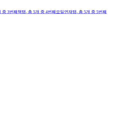
개 중 3번째
책
탭,
총 5개 중 4번째
요일연재
탭,
총 5개 중 5번째