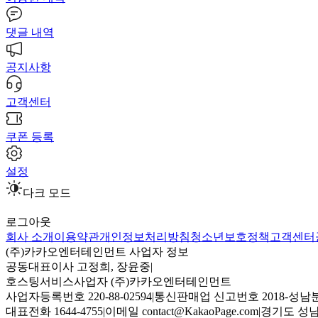
댓글 내역
공지사항
고객센터
쿠폰 등록
설정
다크 모드
로그아웃
회사 소개
이용약관
개인정보처리방침
청소년보호정책
고객센터
(주)카카오엔터테인먼트 사업자 정보
공동대표이사 고정희, 장윤중
|
호스팅서비스사업자 (주)카카오엔터테인먼트
사업자등록번호 220-88-02594
|
통신판매업 신고번호 2018-성남분
대표전화 1644-4755
|
이메일 contact@KakaoPage.com
|
경기도 성남시