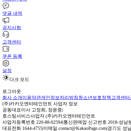
댓글 내역
공지사항
고객센터
쿠폰 등록
설정
다크 모드
로그아웃
회사 소개
이용약관
개인정보처리방침
청소년보호정책
고객센터
(주)카카오엔터테인먼트 사업자 정보
공동대표이사 고정희, 장윤중
|
호스팅서비스사업자 (주)카카오엔터테인먼트
사업자등록번호 220-88-02594
|
통신판매업 신고번호 2018-성남분
대표전화 1644-4755
|
이메일 contact@KakaoPage.com
|
경기도 성남시