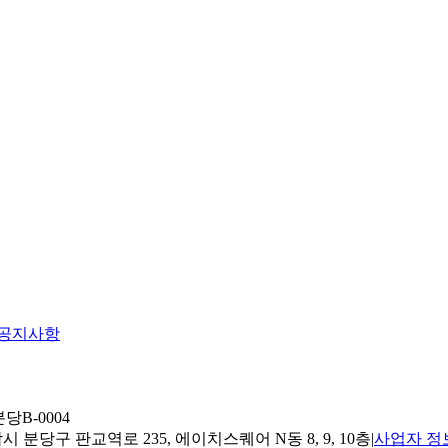
공지사항
당B-0004
 분당구 판교역로 235, 에이치스퀘어 N동 8, 9, 10층
|
사업자 정