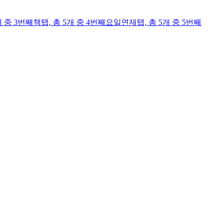
개 중 3번째
책
탭,
총 5개 중 4번째
요일연재
탭,
총 5개 중 5번째