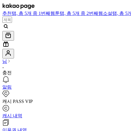
추천
탭,
총 5개 중 1번째
웹툰
탭,
총 5개 중 2번째
웹소설
탭,
총 5
님
-
충전
알림
캐시 PASS VIP
캐시 내역
이용권 내역