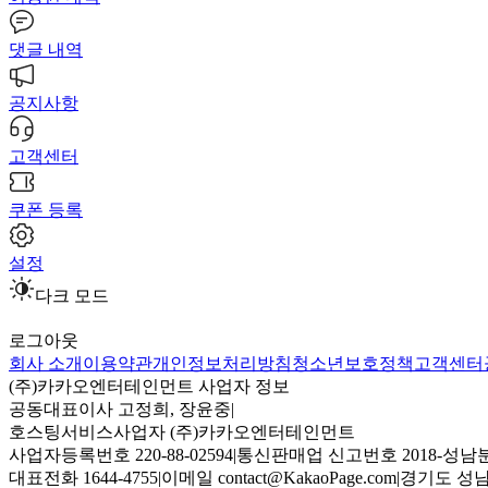
댓글 내역
공지사항
고객센터
쿠폰 등록
설정
다크 모드
로그아웃
회사 소개
이용약관
개인정보처리방침
청소년보호정책
고객센터
(주)카카오엔터테인먼트 사업자 정보
공동대표이사 고정희, 장윤중
|
호스팅서비스사업자 (주)카카오엔터테인먼트
사업자등록번호 220-88-02594
|
통신판매업 신고번호 2018-성남분
대표전화 1644-4755
|
이메일 contact@KakaoPage.com
|
경기도 성남시