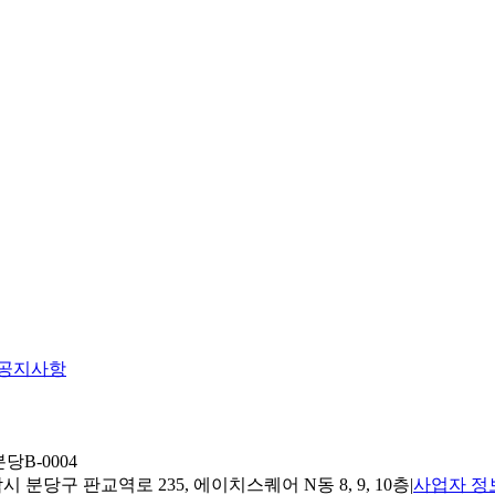
공지사항
당B-0004
 분당구 판교역로 235, 에이치스퀘어 N동 8, 9, 10층
|
사업자 정