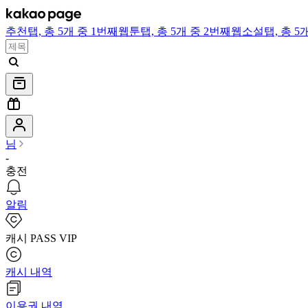
추천
탭,
총 5개 중 1번째
웹툰
탭,
총 5개 중 2번째
웹소설
탭,
총 5
님
-
충전
알림
캐시 PASS VIP
캐시 내역
이용권 내역