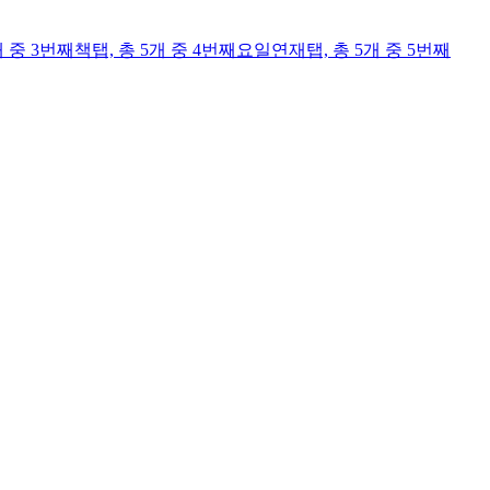
개 중 3번째
책
탭,
총 5개 중 4번째
요일연재
탭,
총 5개 중 5번째