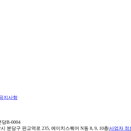
공지사항
당B-0004
 분당구 판교역로 235, 에이치스퀘어 N동 8, 9, 10층
|
사업자 정