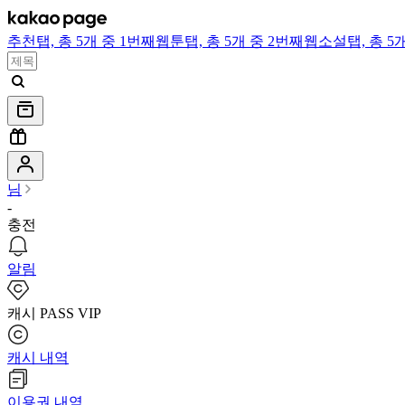
추천
탭,
총 5개 중 1번째
웹툰
탭,
총 5개 중 2번째
웹소설
탭,
총 5
님
-
충전
알림
캐시 PASS VIP
캐시 내역
이용권 내역