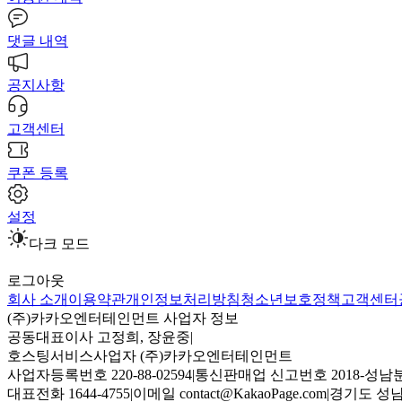
댓글 내역
공지사항
고객센터
쿠폰 등록
설정
다크 모드
로그아웃
회사 소개
이용약관
개인정보처리방침
청소년보호정책
고객센터
(주)카카오엔터테인먼트 사업자 정보
공동대표이사 고정희, 장윤중
|
호스팅서비스사업자 (주)카카오엔터테인먼트
사업자등록번호 220-88-02594
|
통신판매업 신고번호 2018-성남분
대표전화 1644-4755
|
이메일 contact@KakaoPage.com
|
경기도 성남시