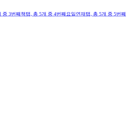
개 중 3번째
책
탭,
총 5개 중 4번째
요일연재
탭,
총 5개 중 5번째