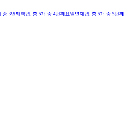
개 중 3번째
책
탭,
총 5개 중 4번째
요일연재
탭,
총 5개 중 5번째