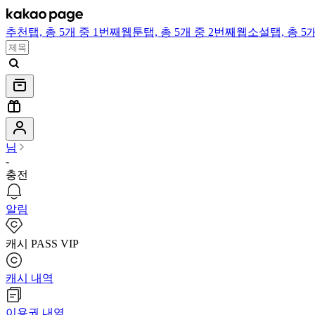
추천
탭,
총 5개 중 1번째
웹툰
탭,
총 5개 중 2번째
웹소설
탭,
총 5
님
-
충전
알림
캐시 PASS VIP
캐시 내역
이용권 내역