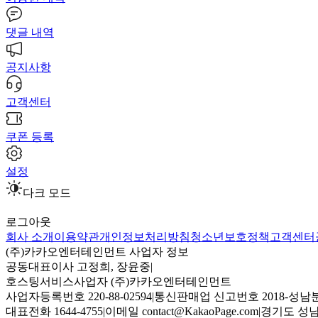
댓글 내역
공지사항
고객센터
쿠폰 등록
설정
다크 모드
로그아웃
회사 소개
이용약관
개인정보처리방침
청소년보호정책
고객센터
(주)카카오엔터테인먼트 사업자 정보
공동대표이사 고정희, 장윤중
|
호스팅서비스사업자 (주)카카오엔터테인먼트
사업자등록번호 220-88-02594
|
통신판매업 신고번호 2018-성남분
대표전화 1644-4755
|
이메일 contact@KakaoPage.com
|
경기도 성남시