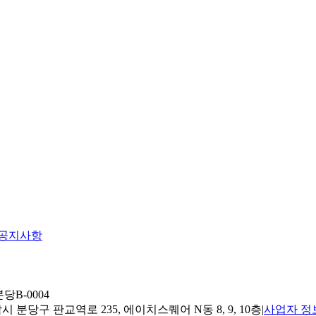
공지사항
당B-0004
 분당구 판교역로 235, 에이치스퀘어 N동 8, 9, 10층
|
사업자 정