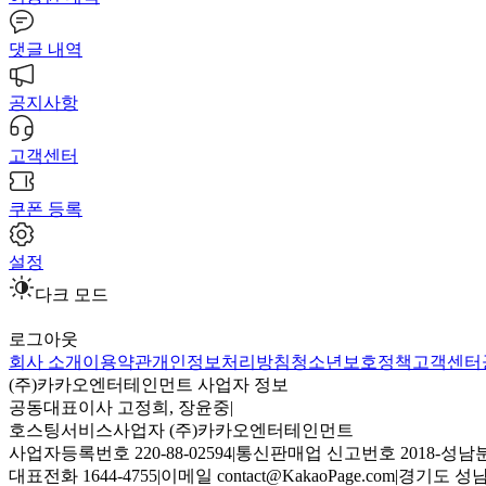
댓글 내역
공지사항
고객센터
쿠폰 등록
설정
다크 모드
로그아웃
회사 소개
이용약관
개인정보처리방침
청소년보호정책
고객센터
(주)카카오엔터테인먼트 사업자 정보
공동대표이사 고정희, 장윤중
|
호스팅서비스사업자 (주)카카오엔터테인먼트
사업자등록번호 220-88-02594
|
통신판매업 신고번호 2018-성남분
대표전화 1644-4755
|
이메일 contact@KakaoPage.com
|
경기도 성남시