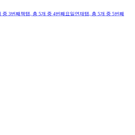
개 중 3번째
책
탭,
총 5개 중 4번째
요일연재
탭,
총 5개 중 5번째