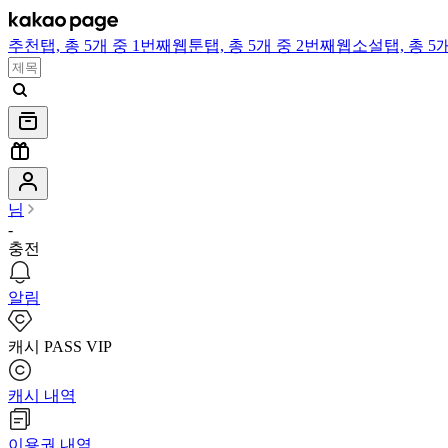
추천
탭,
총 5개 중 1번째
웹툰
탭,
총 5개 중 2번째
웹소설
탭,
총 5
님
-
충전
알림
캐시 PASS VIP
캐시 내역
이용권 내역