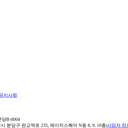
공지사항
당B-0004
 분당구 판교역로 235, 에이치스퀘어 N동 8, 9, 10층
|
사업자 정