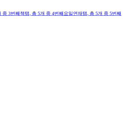
개 중 3번째
책
탭,
총 5개 중 4번째
요일연재
탭,
총 5개 중 5번째