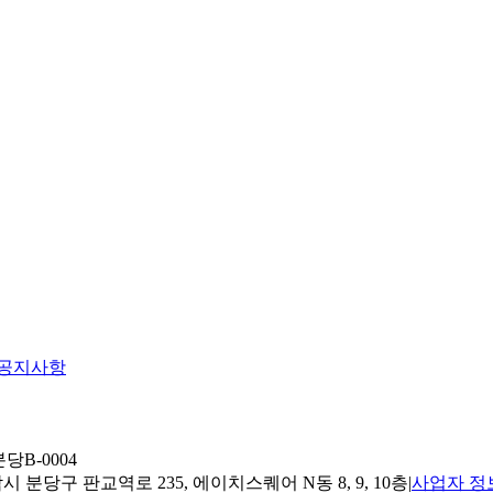
공지사항
당B-0004
 분당구 판교역로 235, 에이치스퀘어 N동 8, 9, 10층
|
사업자 정