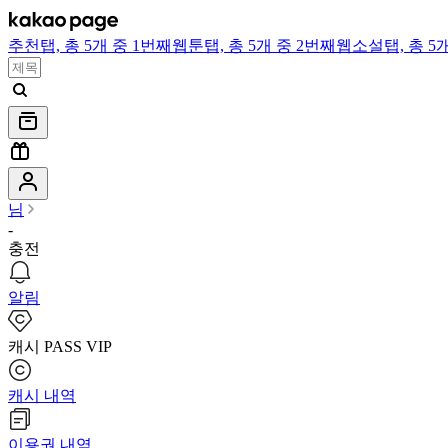
추천
탭,
총 5개 중 1번째
웹툰
탭,
총 5개 중 2번째
웹소설
탭,
총 5
님
-
충전
알림
캐시 PASS VIP
캐시 내역
이용권 내역