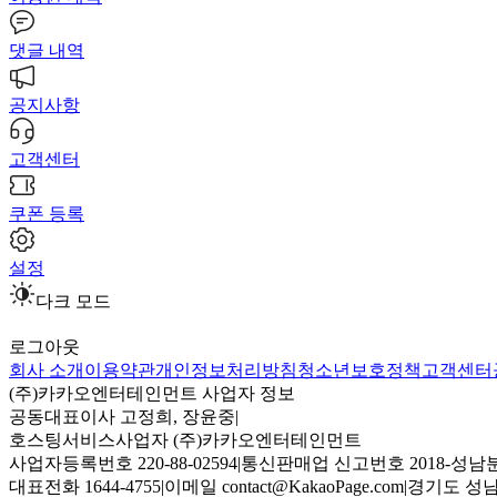
댓글 내역
공지사항
고객센터
쿠폰 등록
설정
다크 모드
로그아웃
회사 소개
이용약관
개인정보처리방침
청소년보호정책
고객센터
(주)카카오엔터테인먼트 사업자 정보
공동대표이사 고정희, 장윤중
|
호스팅서비스사업자 (주)카카오엔터테인먼트
사업자등록번호 220-88-02594
|
통신판매업 신고번호 2018-성남분
대표전화 1644-4755
|
이메일 contact@KakaoPage.com
|
경기도 성남시