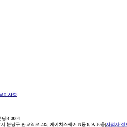
공지사항
당B-0004
 분당구 판교역로 235, 에이치스퀘어 N동 8, 9, 10층
|
사업자 정