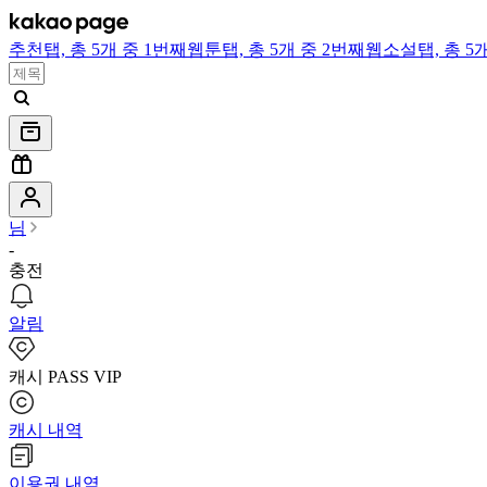
추천
탭,
총 5개 중 1번째
웹툰
탭,
총 5개 중 2번째
웹소설
탭,
총 5
님
-
충전
알림
캐시 PASS VIP
캐시 내역
이용권 내역