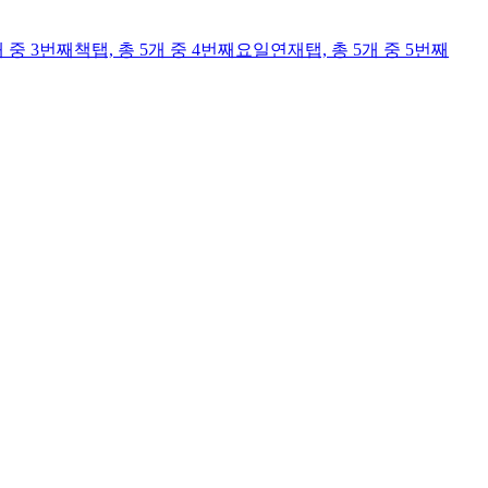
개 중 3번째
책
탭,
총 5개 중 4번째
요일연재
탭,
총 5개 중 5번째