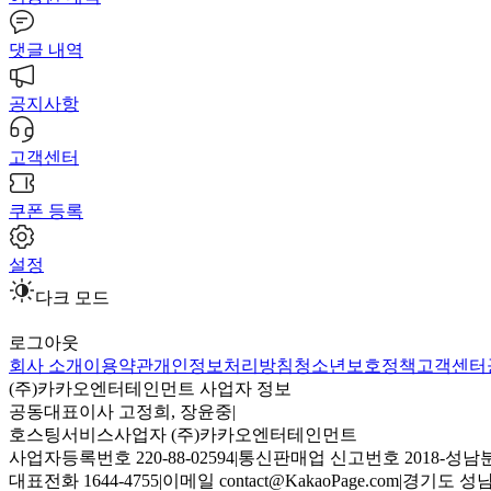
댓글 내역
공지사항
고객센터
쿠폰 등록
설정
다크 모드
로그아웃
회사 소개
이용약관
개인정보처리방침
청소년보호정책
고객센터
(주)카카오엔터테인먼트 사업자 정보
공동대표이사 고정희, 장윤중
|
호스팅서비스사업자 (주)카카오엔터테인먼트
사업자등록번호 220-88-02594
|
통신판매업 신고번호 2018-성남분
대표전화 1644-4755
|
이메일 contact@KakaoPage.com
|
경기도 성남시