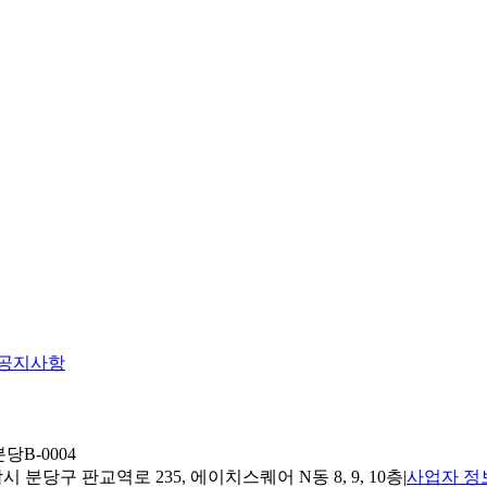
공지사항
당B-0004
 분당구 판교역로 235, 에이치스퀘어 N동 8, 9, 10층
|
사업자 정