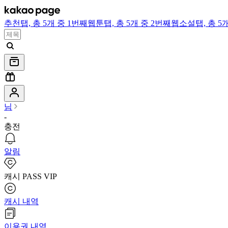
추천
탭,
총 5개 중 1번째
웹툰
탭,
총 5개 중 2번째
웹소설
탭,
총 5
님
-
충전
알림
캐시 PASS VIP
캐시 내역
이용권 내역