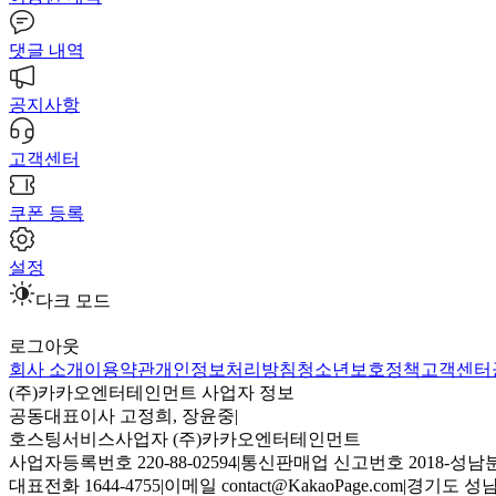
댓글 내역
공지사항
고객센터
쿠폰 등록
설정
다크 모드
로그아웃
회사 소개
이용약관
개인정보처리방침
청소년보호정책
고객센터
(주)카카오엔터테인먼트 사업자 정보
공동대표이사 고정희, 장윤중
|
호스팅서비스사업자 (주)카카오엔터테인먼트
사업자등록번호 220-88-02594
|
통신판매업 신고번호 2018-성남분
대표전화 1644-4755
|
이메일 contact@KakaoPage.com
|
경기도 성남시