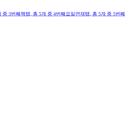
개 중 3번째
책
탭,
총 5개 중 4번째
요일연재
탭,
총 5개 중 5번째