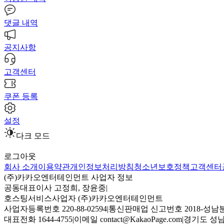
댓글 내역
공지사항
고객센터
쿠폰 등록
설정
다크 모드
로그아웃
회사 소개
이용약관
개인정보처리방침
청소년보호정책
고객센터
(주)카카오엔터테인먼트 사업자 정보
공동대표이사 고정희, 장윤중
|
호스팅서비스사업자 (주)카카오엔터테인먼트
사업자등록번호 220-88-02594
|
통신판매업 신고번호 2018-성남분
대표전화 1644-4755
|
이메일 contact@KakaoPage.com
|
경기도 성남시