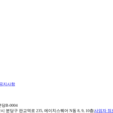
공지사항
당B-0004
 분당구 판교역로 235, 에이치스퀘어 N동 8, 9, 10층
|
사업자 정