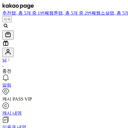
추천
탭,
총 5개 중 1번째
웹툰
탭,
총 5개 중 2번째
웹소설
탭,
총 5
님
-
충전
알림
캐시 PASS VIP
캐시 내역
이용권 내역