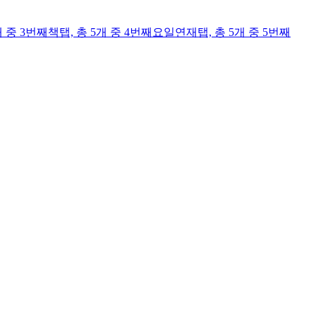
개 중 3번째
책
탭,
총 5개 중 4번째
요일연재
탭,
총 5개 중 5번째