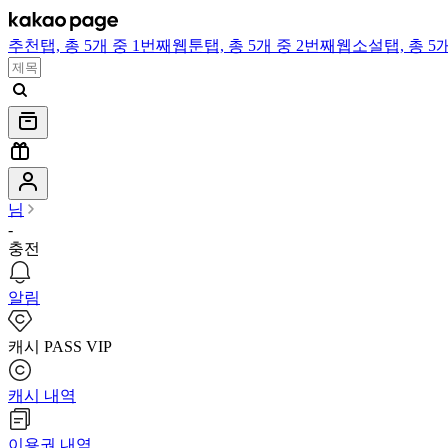
추천
탭,
총 5개 중 1번째
웹툰
탭,
총 5개 중 2번째
웹소설
탭,
총 5
님
-
충전
알림
캐시 PASS VIP
캐시 내역
이용권 내역