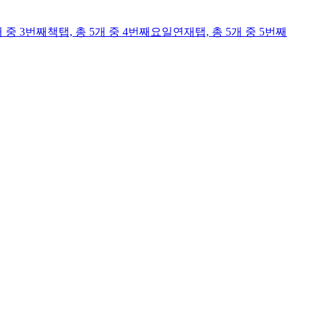
개 중 3번째
책
탭,
총 5개 중 4번째
요일연재
탭,
총 5개 중 5번째