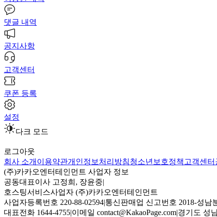
댓글 내역
공지사항
고객센터
쿠폰 등록
설정
다크 모드
로그아웃
회사 소개
이용약관
개인정보처리방침
청소년보호정책
고객센터
(주)카카오엔터테인먼트 사업자 정보
공동대표이사 고정희, 장윤중
|
호스팅서비스사업자 (주)카카오엔터테인먼트
사업자등록번호 220-88-02594
|
통신판매업 신고번호 2018-성남분
대표전화 1644-4755
|
이메일 contact@KakaoPage.com
|
경기도 성남시