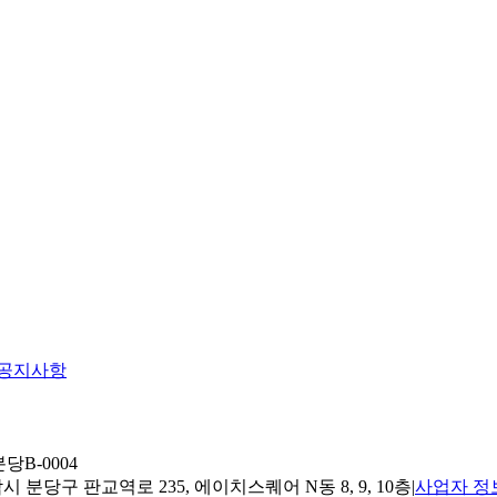
공지사항
당B-0004
 분당구 판교역로 235, 에이치스퀘어 N동 8, 9, 10층
|
사업자 정