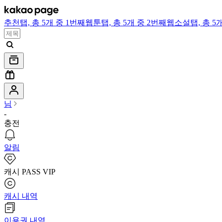
추천
탭,
총 5개 중 1번째
웹툰
탭,
총 5개 중 2번째
웹소설
탭,
총 5
님
-
충전
알림
캐시 PASS VIP
캐시 내역
이용권 내역