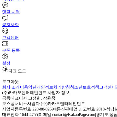
댓글 내역
공지사항
고객센터
쿠폰 등록
설정
다크 모드
로그아웃
회사 소개
이용약관
개인정보처리방침
청소년보호정책
고객센터
(주)카카오엔터테인먼트 사업자 정보
공동대표이사 고정희, 장윤중
|
호스팅서비스사업자 (주)카카오엔터테인먼트
사업자등록번호 220-88-02594
|
통신판매업 신고번호 2018-성남분
대표전화 1644-4755
|
이메일 contact@KakaoPage.com
|
경기도 성남시