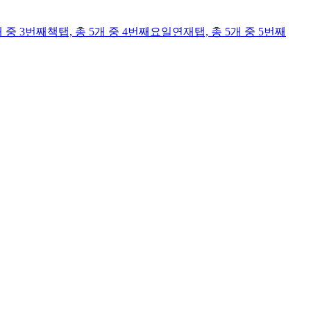
개 중 3번째
책
탭,
총 5개 중 4번째
요일연재
탭,
총 5개 중 5번째