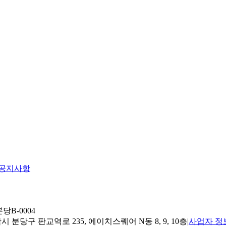
공지사항
당B-0004
 분당구 판교역로 235, 에이치스퀘어 N동 8, 9, 10층
|
사업자 정