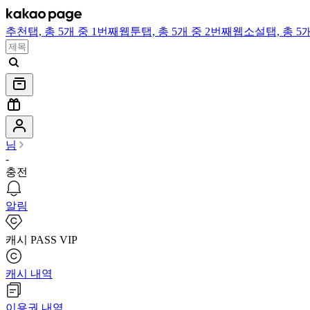
추천
탭,
총 5개 중 1번째
웹툰
탭,
총 5개 중 2번째
웹소설
탭,
총 5
님
-
충전
알림
캐시 PASS VIP
캐시 내역
이용권 내역