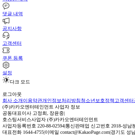
댓글 내역
공지사항
고객센터
쿠폰 등록
설정
다크 모드
로그아웃
회사 소개
이용약관
개인정보처리방침
청소년보호정책
고객센터
(주)카카오엔터테인먼트 사업자 정보
공동대표이사 고정희, 장윤중
|
호스팅서비스사업자 (주)카카오엔터테인먼트
사업자등록번호 220-88-02594
|
통신판매업 신고번호 2018-성남분
대표전화 1644-4755
|
이메일 contact@KakaoPage.com
|
경기도 성남시