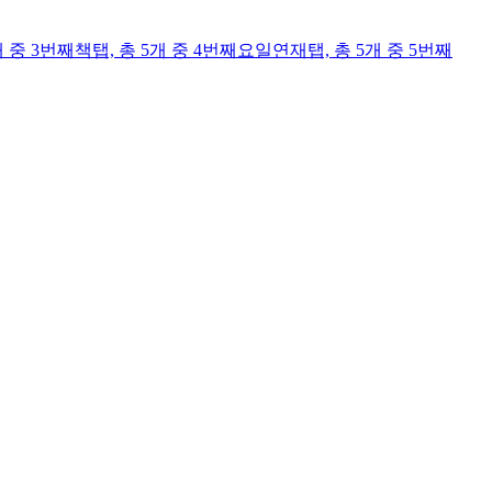
개 중 3번째
책
탭,
총 5개 중 4번째
요일연재
탭,
총 5개 중 5번째