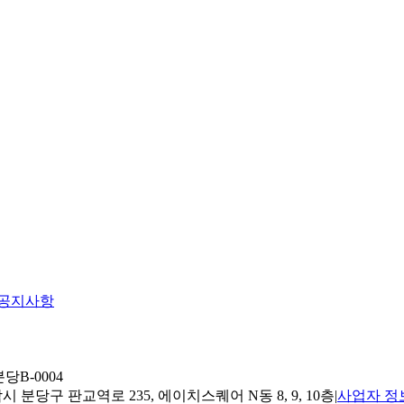
공지사항
당B-0004
 분당구 판교역로 235, 에이치스퀘어 N동 8, 9, 10층
|
사업자 정