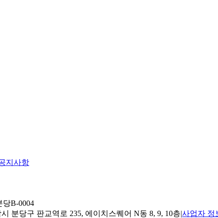
공지사항
당B-0004
 분당구 판교역로 235, 에이치스퀘어 N동 8, 9, 10층
|
사업자 정