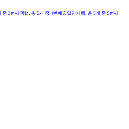
개 중 3번째
책
탭,
총 5개 중 4번째
요일연재
탭,
총 5개 중 5번째