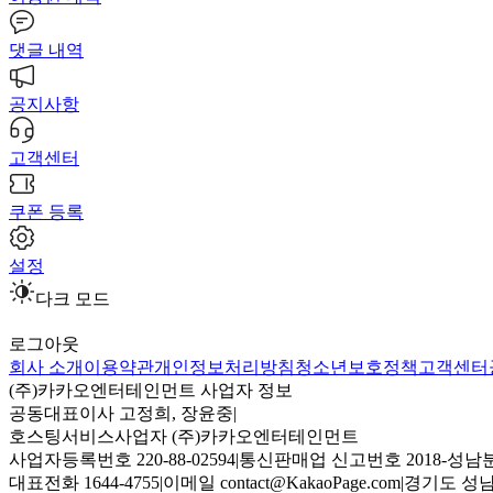
댓글 내역
공지사항
고객센터
쿠폰 등록
설정
다크 모드
로그아웃
회사 소개
이용약관
개인정보처리방침
청소년보호정책
고객센터
(주)카카오엔터테인먼트 사업자 정보
공동대표이사 고정희, 장윤중
|
호스팅서비스사업자 (주)카카오엔터테인먼트
사업자등록번호 220-88-02594
|
통신판매업 신고번호 2018-성남분
대표전화 1644-4755
|
이메일 contact@KakaoPage.com
|
경기도 성남시