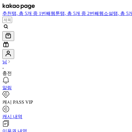
추천
탭,
총 5개 중 1번째
웹툰
탭,
총 5개 중 2번째
웹소설
탭,
총 5
님
-
충전
알림
캐시 PASS VIP
캐시 내역
이용권 내역