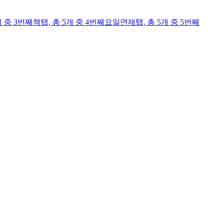
개 중 3번째
책
탭,
총 5개 중 4번째
요일연재
탭,
총 5개 중 5번째