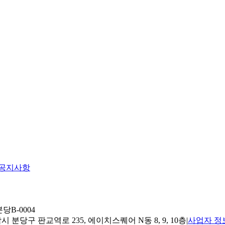
공지사항
당B-0004
 분당구 판교역로 235, 에이치스퀘어 N동 8, 9, 10층
|
사업자 정