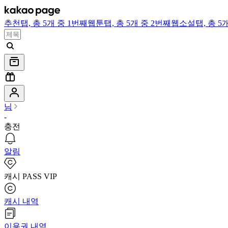
추천
탭,
총 5개 중 1번째
웹툰
탭,
총 5개 중 2번째
웹소설
탭,
총 5
님
-
충전
알림
캐시 PASS VIP
캐시 내역
이용권 내역