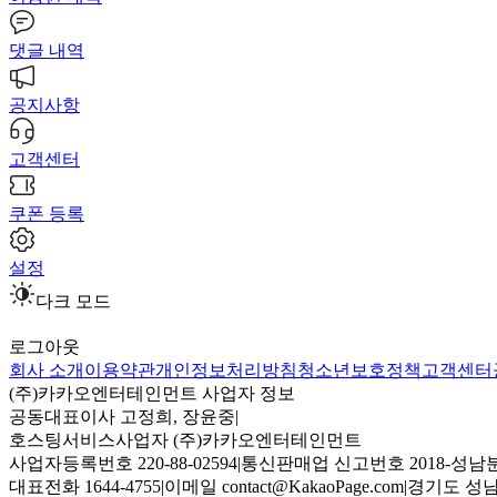
댓글 내역
공지사항
고객센터
쿠폰 등록
설정
다크 모드
로그아웃
회사 소개
이용약관
개인정보처리방침
청소년보호정책
고객센터
(주)카카오엔터테인먼트 사업자 정보
공동대표이사 고정희, 장윤중
|
호스팅서비스사업자 (주)카카오엔터테인먼트
사업자등록번호 220-88-02594
|
통신판매업 신고번호 2018-성남분
대표전화 1644-4755
|
이메일 contact@KakaoPage.com
|
경기도 성남시