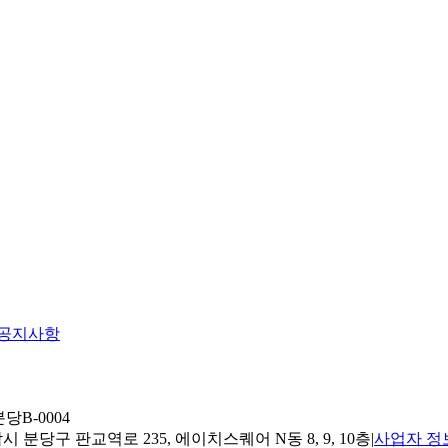
공지사항
당B-0004
 분당구 판교역로 235, 에이치스퀘어 N동 8, 9, 10층
|
사업자 정