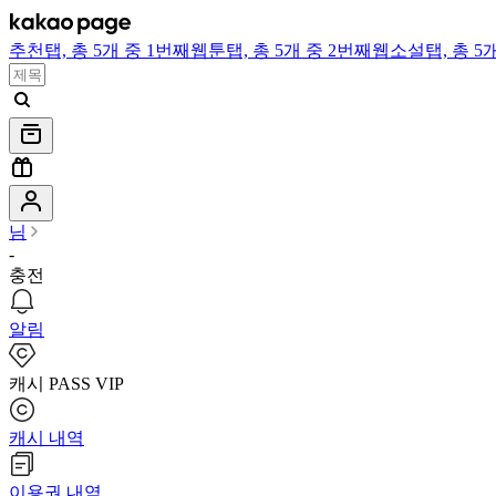
추천
탭,
총 5개 중 1번째
웹툰
탭,
총 5개 중 2번째
웹소설
탭,
총 5
님
-
충전
알림
캐시 PASS VIP
캐시 내역
이용권 내역