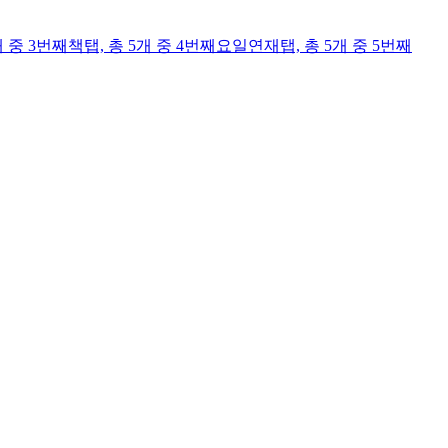
개 중 3번째
책
탭,
총 5개 중 4번째
요일연재
탭,
총 5개 중 5번째