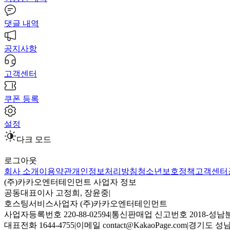
댓글 내역
공지사항
고객센터
쿠폰 등록
설정
다크 모드
로그아웃
회사 소개
이용약관
개인정보처리방침
청소년보호정책
고객센터
(주)카카오엔터테인먼트 사업자 정보
공동대표이사 고정희, 장윤중
|
호스팅서비스사업자 (주)카카오엔터테인먼트
사업자등록번호 220-88-02594
|
통신판매업 신고번호 2018-성남분
대표전화 1644-4755
|
이메일 contact@KakaoPage.com
|
경기도 성남시