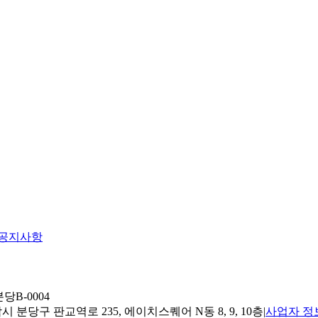
공지사항
당B-0004
 분당구 판교역로 235, 에이치스퀘어 N동 8, 9, 10층
|
사업자 정