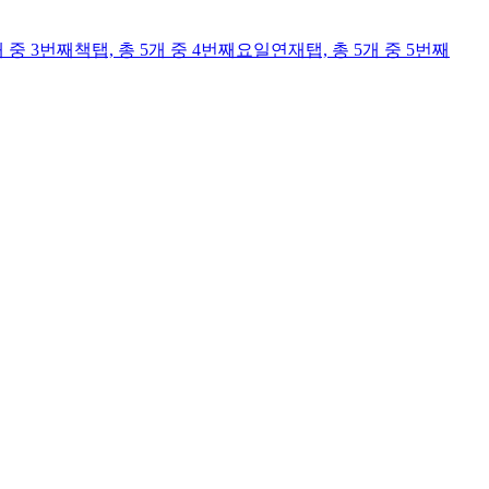
개 중 3번째
책
탭,
총 5개 중 4번째
요일연재
탭,
총 5개 중 5번째