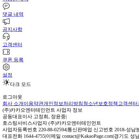
댓글 내역
공지사항
고객센터
쿠폰 등록
설정
다크 모드
로그아웃
회사 소개
이용약관
개인정보처리방침
청소년보호정책
고객센터
(주)카카오엔터테인먼트 사업자 정보
공동대표이사 고정희, 장윤중
|
호스팅서비스사업자 (주)카카오엔터테인먼트
사업자등록번호 220-88-02594
|
통신판매업 신고번호 2018-성남분
대표전화 1644-4755
|
이메일 contact@KakaoPage.com
|
경기도 성남시