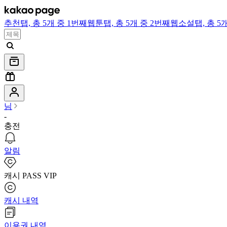
추천
탭,
총 5개 중 1번째
웹툰
탭,
총 5개 중 2번째
웹소설
탭,
총 5
님
-
충전
알림
캐시 PASS VIP
캐시 내역
이용권 내역