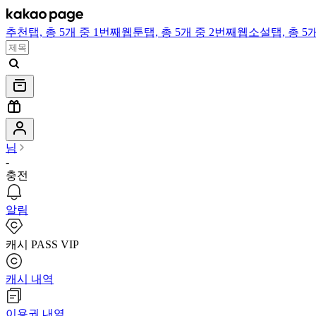
추천
탭,
총 5개 중 1번째
웹툰
탭,
총 5개 중 2번째
웹소설
탭,
총 5
님
-
충전
알림
캐시 PASS VIP
캐시 내역
이용권 내역