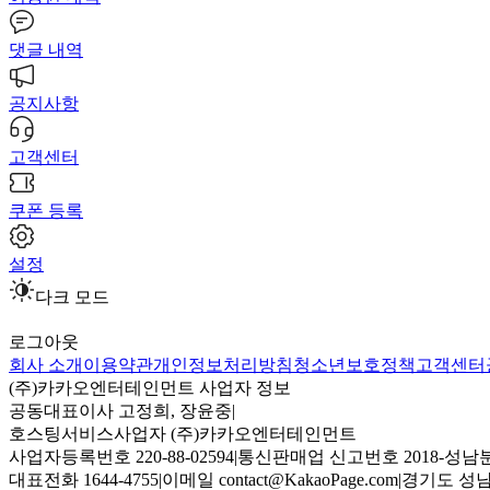
댓글 내역
공지사항
고객센터
쿠폰 등록
설정
다크 모드
로그아웃
회사 소개
이용약관
개인정보처리방침
청소년보호정책
고객센터
(주)카카오엔터테인먼트 사업자 정보
공동대표이사 고정희, 장윤중
|
호스팅서비스사업자 (주)카카오엔터테인먼트
사업자등록번호 220-88-02594
|
통신판매업 신고번호 2018-성남분
대표전화 1644-4755
|
이메일 contact@KakaoPage.com
|
경기도 성남시