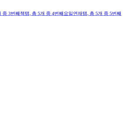
개 중 3번째
책
탭,
총 5개 중 4번째
요일연재
탭,
총 5개 중 5번째