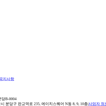
공지사항
당B-0004
 분당구 판교역로 235, 에이치스퀘어 N동 8, 9, 10층
|
사업자 정