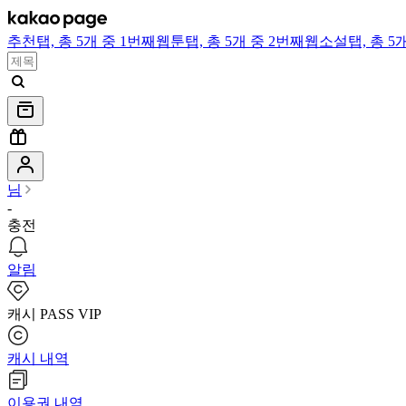
추천
탭,
총 5개 중 1번째
웹툰
탭,
총 5개 중 2번째
웹소설
탭,
총 5
님
-
충전
알림
캐시 PASS VIP
캐시 내역
이용권 내역