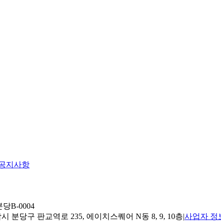
공지사항
당B-0004
 분당구 판교역로 235, 에이치스퀘어 N동 8, 9, 10층
|
사업자 정