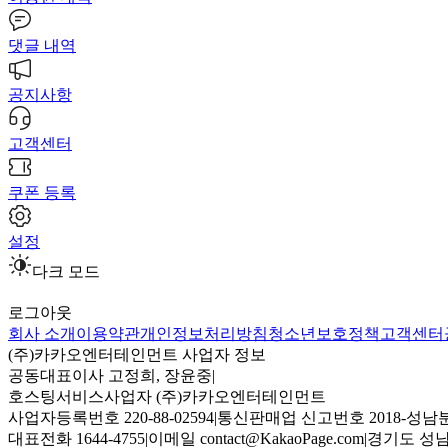
댓글 내역
공지사항
고객센터
쿠폰 등록
설정
다크 모드
로그아웃
회사 소개
이용약관
개인정보처리방침
청소년보호정책
고객센터
(주)카카오엔터테인먼트 사업자 정보
공동대표이사 고정희, 장윤중
|
호스팅서비스사업자 (주)카카오엔터테인먼트
사업자등록번호 220-88-02594
|
통신판매업 신고번호 2018-성남분
대표전화 1644-4755
|
이메일 contact@KakaoPage.com
|
경기도 성남시