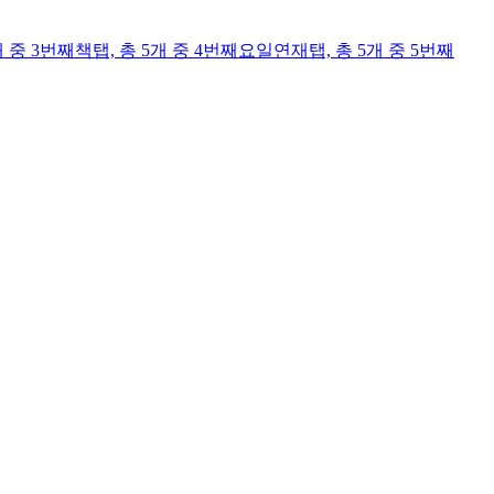
개 중 3번째
책
탭,
총 5개 중 4번째
요일연재
탭,
총 5개 중 5번째