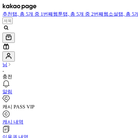
추천
탭,
총 5개 중 1번째
웹툰
탭,
총 5개 중 2번째
웹소설
탭,
총 5
님
-
충전
알림
캐시 PASS VIP
캐시 내역
이용권 내역