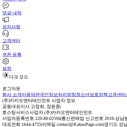
댓글 내역
공지사항
고객센터
쿠폰 등록
설정
다크 모드
로그아웃
회사 소개
이용약관
개인정보처리방침
청소년보호정책
고객센터
(주)카카오엔터테인먼트 사업자 정보
공동대표이사 고정희, 장윤중
|
호스팅서비스사업자 (주)카카오엔터테인먼트
사업자등록번호 220-88-02594
|
통신판매업 신고번호 2018-성남분
대표전화 1644-4755
|
이메일 contact@KakaoPage.com
|
경기도 성남시