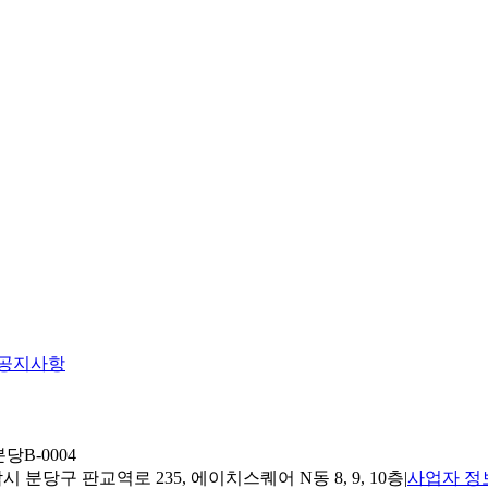
공지사항
당B-0004
 분당구 판교역로 235, 에이치스퀘어 N동 8, 9, 10층
|
사업자 정