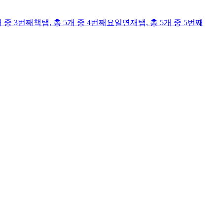
개 중 3번째
책
탭,
총 5개 중 4번째
요일연재
탭,
총 5개 중 5번째