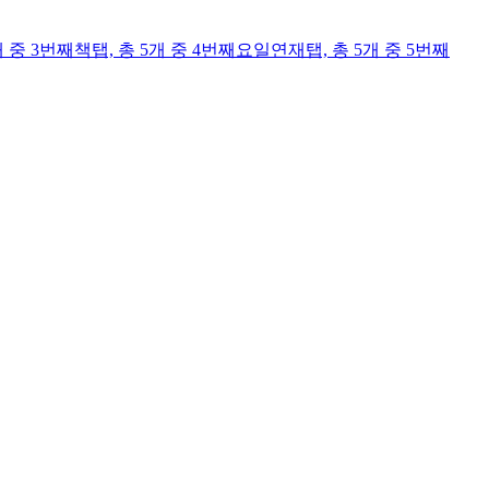
개 중 3번째
책
탭,
총 5개 중 4번째
요일연재
탭,
총 5개 중 5번째