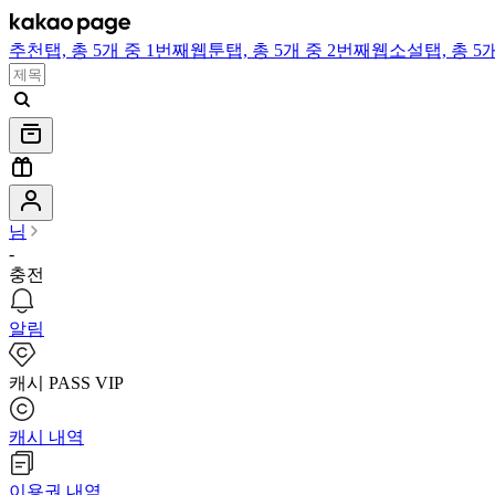
추천
탭,
총 5개 중 1번째
웹툰
탭,
총 5개 중 2번째
웹소설
탭,
총 5
님
-
충전
알림
캐시 PASS VIP
캐시 내역
이용권 내역