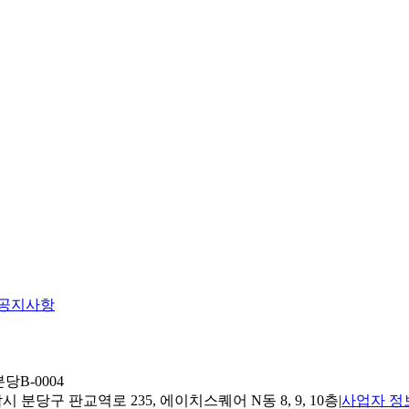
공지사항
당B-0004
 분당구 판교역로 235, 에이치스퀘어 N동 8, 9, 10층
|
사업자 정