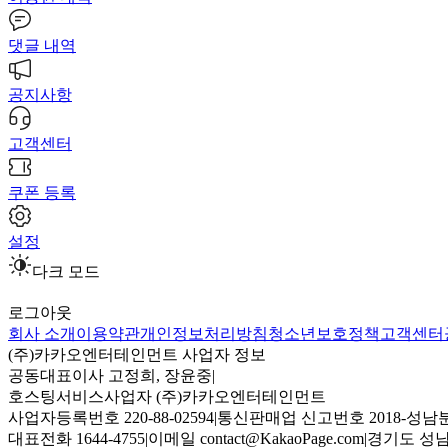
댓글 내역
공지사항
고객센터
쿠폰 등록
설정
다크 모드
로그아웃
회사 소개
이용약관
개인정보처리방침
청소년보호정책
고객센터
(주)카카오엔터테인먼트 사업자 정보
공동대표이사 고정희, 장윤중
|
호스팅서비스사업자 (주)카카오엔터테인먼트
사업자등록번호 220-88-02594
|
통신판매업 신고번호 2018-성남분
대표전화 1644-4755
|
이메일 contact@KakaoPage.com
|
경기도 성남시