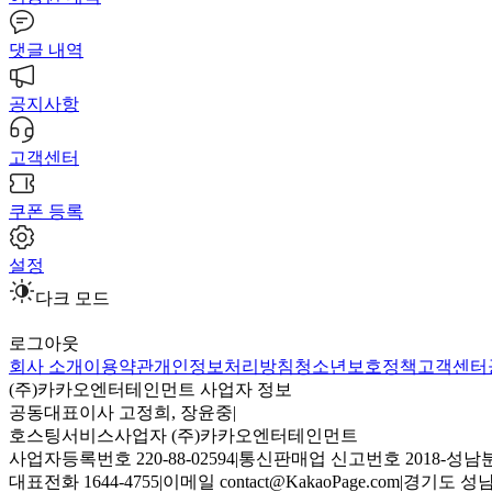
댓글 내역
공지사항
고객센터
쿠폰 등록
설정
다크 모드
로그아웃
회사 소개
이용약관
개인정보처리방침
청소년보호정책
고객센터
(주)카카오엔터테인먼트 사업자 정보
공동대표이사 고정희, 장윤중
|
호스팅서비스사업자 (주)카카오엔터테인먼트
사업자등록번호 220-88-02594
|
통신판매업 신고번호 2018-성남분
대표전화 1644-4755
|
이메일 contact@KakaoPage.com
|
경기도 성남시