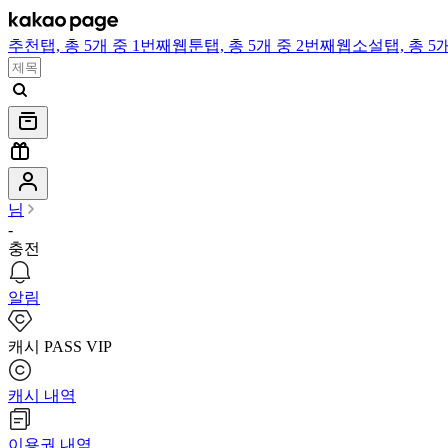
추천
탭,
총 5개 중 1번째
웹툰
탭,
총 5개 중 2번째
웹소설
탭,
총 5
님
-
충전
알림
캐시 PASS VIP
캐시 내역
이용권 내역