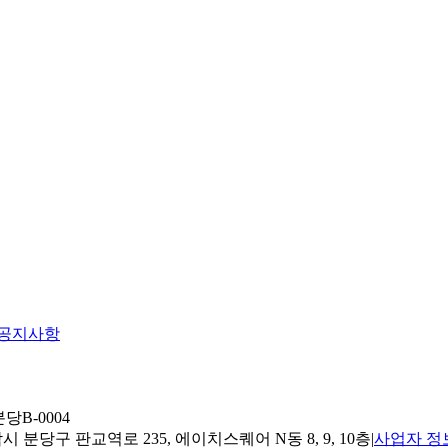
공지사항
당B-0004
 분당구 판교역로 235, 에이치스퀘어 N동 8, 9, 10층
|
사업자 정