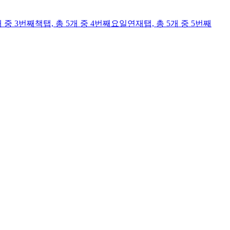
개 중 3번째
책
탭,
총 5개 중 4번째
요일연재
탭,
총 5개 중 5번째