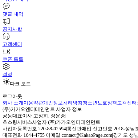
댓글 내역
공지사항
고객센터
쿠폰 등록
설정
다크 모드
로그아웃
회사 소개
이용약관
개인정보처리방침
청소년보호정책
고객센터
(주)카카오엔터테인먼트 사업자 정보
공동대표이사 고정희, 장윤중
|
호스팅서비스사업자 (주)카카오엔터테인먼트
사업자등록번호 220-88-02594
|
통신판매업 신고번호 2018-성남분
대표전화 1644-4755
|
이메일 contact@KakaoPage.com
|
경기도 성남시