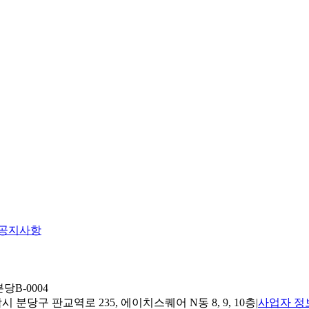
공지사항
당B-0004
 분당구 판교역로 235, 에이치스퀘어 N동 8, 9, 10층
|
사업자 정