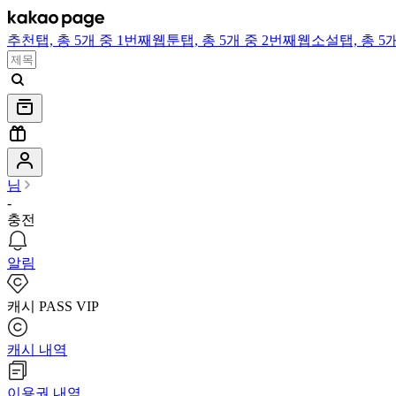
추천
탭,
총 5개 중 1번째
웹툰
탭,
총 5개 중 2번째
웹소설
탭,
총 5
님
-
충전
알림
캐시 PASS VIP
캐시 내역
이용권 내역