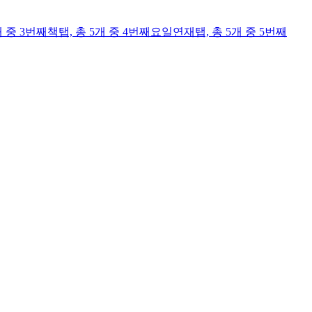
개 중 3번째
책
탭,
총 5개 중 4번째
요일연재
탭,
총 5개 중 5번째