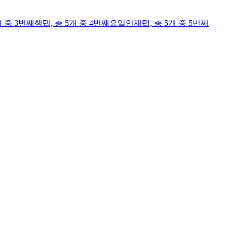
개 중 3번째
책
탭,
총 5개 중 4번째
요일연재
탭,
총 5개 중 5번째