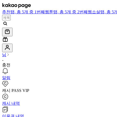
추천
탭,
총 5개 중 1번째
웹툰
탭,
총 5개 중 2번째
웹소설
탭,
총 5
님
-
충전
알림
캐시 PASS VIP
캐시 내역
이용권 내역