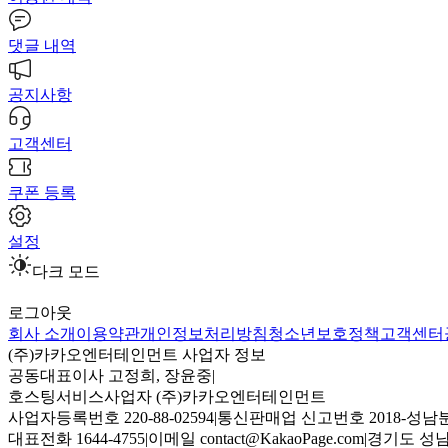
댓글 내역
공지사항
고객센터
쿠폰 등록
설정
다크 모드
로그아웃
회사 소개
이용약관
개인정보처리방침
청소년보호정책
고객센터
(주)카카오엔터테인먼트 사업자 정보
공동대표이사 고정희, 장윤중
|
호스팅서비스사업자 (주)카카오엔터테인먼트
사업자등록번호 220-88-02594
|
통신판매업 신고번호 2018-성남분
대표전화 1644-4755
|
이메일 contact@KakaoPage.com
|
경기도 성남시