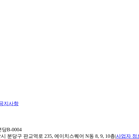
공지사항
당B-0004
 분당구 판교역로 235, 에이치스퀘어 N동 8, 9, 10층
|
사업자 정