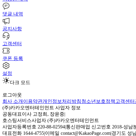
댓글 내역
공지사항
고객센터
쿠폰 등록
설정
다크 모드
로그아웃
회사 소개
이용약관
개인정보처리방침
청소년보호정책
고객센터
(주)카카오엔터테인먼트 사업자 정보
공동대표이사 고정희, 장윤중
|
호스팅서비스사업자 (주)카카오엔터테인먼트
사업자등록번호 220-88-02594
|
통신판매업 신고번호 2018-성남분
대표전화 1644-4755
|
이메일 contact@KakaoPage.com
|
경기도 성남시