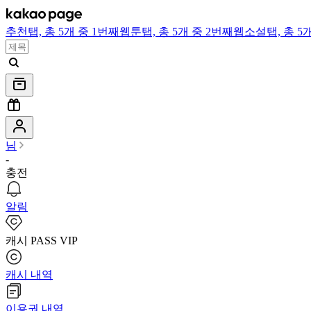
추천
탭,
총 5개 중 1번째
웹툰
탭,
총 5개 중 2번째
웹소설
탭,
총 5
님
-
충전
알림
캐시 PASS VIP
캐시 내역
이용권 내역