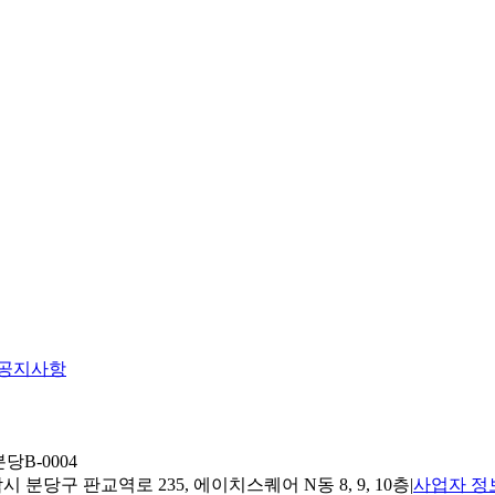
공지사항
당B-0004
 분당구 판교역로 235, 에이치스퀘어 N동 8, 9, 10층
|
사업자 정