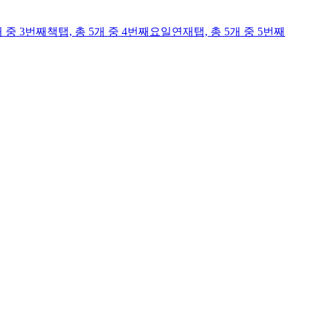
개 중 3번째
책
탭,
총 5개 중 4번째
요일연재
탭,
총 5개 중 5번째