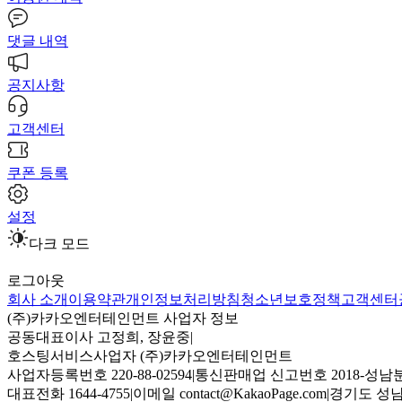
댓글 내역
공지사항
고객센터
쿠폰 등록
설정
다크 모드
로그아웃
회사 소개
이용약관
개인정보처리방침
청소년보호정책
고객센터
(주)카카오엔터테인먼트 사업자 정보
공동대표이사 고정희, 장윤중
|
호스팅서비스사업자 (주)카카오엔터테인먼트
사업자등록번호 220-88-02594
|
통신판매업 신고번호 2018-성남분
대표전화 1644-4755
|
이메일 contact@KakaoPage.com
|
경기도 성남시