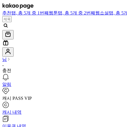
추천
탭,
총 5개 중 1번째
웹툰
탭,
총 5개 중 2번째
웹소설
탭,
총 5
님
-
충전
알림
캐시 PASS VIP
캐시 내역
이용권 내역