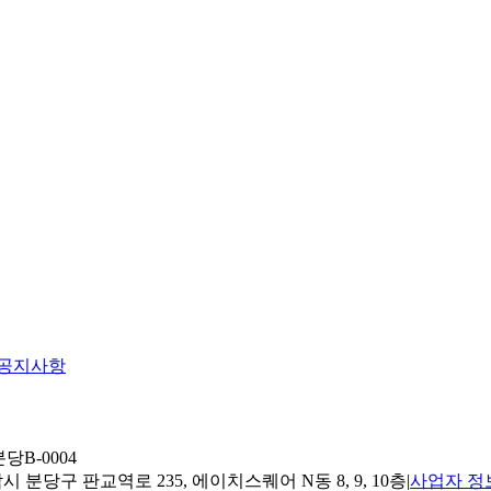
공지사항
당B-0004
 분당구 판교역로 235, 에이치스퀘어 N동 8, 9, 10층
|
사업자 정