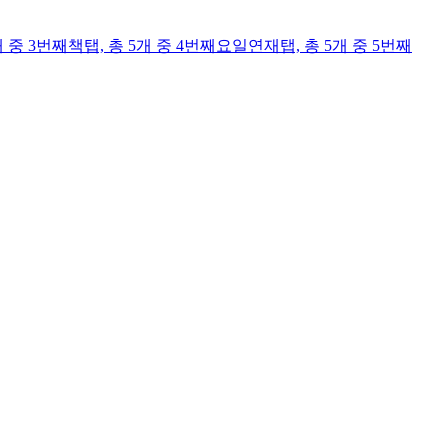
개 중 3번째
책
탭,
총 5개 중 4번째
요일연재
탭,
총 5개 중 5번째