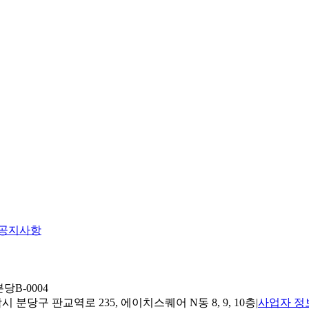
공지사항
당B-0004
 분당구 판교역로 235, 에이치스퀘어 N동 8, 9, 10층
|
사업자 정