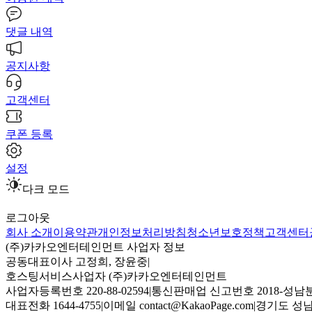
댓글 내역
공지사항
고객센터
쿠폰 등록
설정
다크 모드
로그아웃
회사 소개
이용약관
개인정보처리방침
청소년보호정책
고객센터
(주)카카오엔터테인먼트 사업자 정보
공동대표이사 고정희, 장윤중
|
호스팅서비스사업자 (주)카카오엔터테인먼트
사업자등록번호 220-88-02594
|
통신판매업 신고번호 2018-성남분
대표전화 1644-4755
|
이메일 contact@KakaoPage.com
|
경기도 성남시