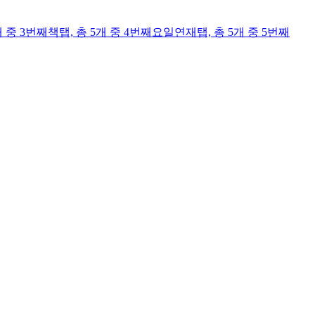
개 중 3번째
책
탭,
총 5개 중 4번째
요일연재
탭,
총 5개 중 5번째