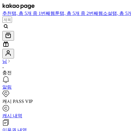
추천
탭,
총 5개 중 1번째
웹툰
탭,
총 5개 중 2번째
웹소설
탭,
총 5
님
-
충전
알림
캐시 PASS VIP
캐시 내역
이용권 내역