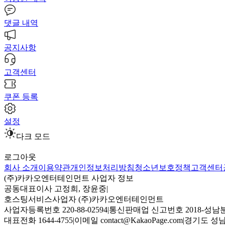
댓글 내역
공지사항
고객센터
쿠폰 등록
설정
다크 모드
로그아웃
회사 소개
이용약관
개인정보처리방침
청소년보호정책
고객센터
(주)카카오엔터테인먼트 사업자 정보
공동대표이사 고정희, 장윤중
|
호스팅서비스사업자 (주)카카오엔터테인먼트
사업자등록번호 220-88-02594
|
통신판매업 신고번호 2018-성남분
대표전화 1644-4755
|
이메일 contact@KakaoPage.com
|
경기도 성남시