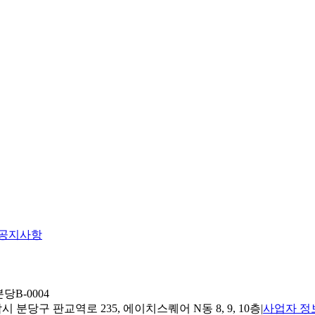
공지사항
당B-0004
 분당구 판교역로 235, 에이치스퀘어 N동 8, 9, 10층
|
사업자 정