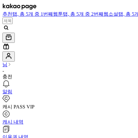
추천
탭,
총 5개 중 1번째
웹툰
탭,
총 5개 중 2번째
웹소설
탭,
총 5
님
-
충전
알림
캐시 PASS VIP
캐시 내역
이용권 내역