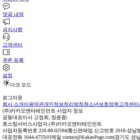
댓글 내역
공지사항
고객센터
쿠폰 등록
설정
다크 모드
로그아웃
회사 소개
이용약관
개인정보처리방침
청소년보호정책
고객센터
(주)카카오엔터테인먼트 사업자 정보
공동대표이사 고정희, 장윤중
|
호스팅서비스사업자 (주)카카오엔터테인먼트
사업자등록번호 220-88-02594
|
통신판매업 신고번호 2018-성남분
대표전화 1644-4755
|
이메일 contact@KakaoPage.com
|
경기도 성남시