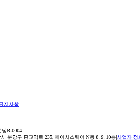
공지사항
당B-0004
 분당구 판교역로 235, 에이치스퀘어 N동 8, 9, 10층
|
사업자 정