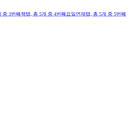
개 중 3번째
책
탭,
총 5개 중 4번째
요일연재
탭,
총 5개 중 5번째