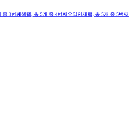
개 중 3번째
책
탭,
총 5개 중 4번째
요일연재
탭,
총 5개 중 5번째