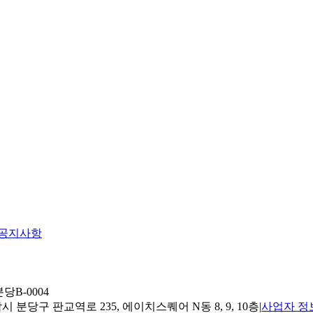
공지사항
당B-0004
 분당구 판교역로 235, 에이치스퀘어 N동 8, 9, 10층
|
사업자 정