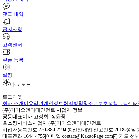
댓글 내역
공지사항
고객센터
쿠폰 등록
설정
다크 모드
로그아웃
회사 소개
이용약관
개인정보처리방침
청소년보호정책
고객센터
(주)카카오엔터테인먼트 사업자 정보
공동대표이사 고정희, 장윤중
|
호스팅서비스사업자 (주)카카오엔터테인먼트
사업자등록번호 220-88-02594
|
통신판매업 신고번호 2018-성남분
대표전화 1644-4755
|
이메일 contact@KakaoPage.com
|
경기도 성남시