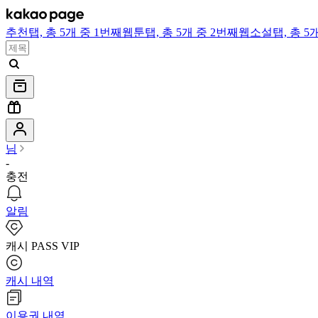
추천
탭,
총 5개 중 1번째
웹툰
탭,
총 5개 중 2번째
웹소설
탭,
총 5
님
-
충전
알림
캐시 PASS VIP
캐시 내역
이용권 내역