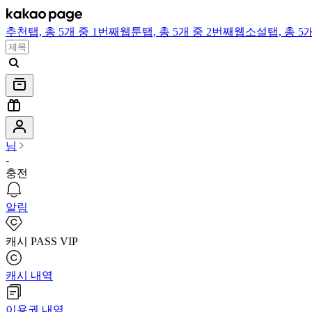
추천
탭,
총 5개 중 1번째
웹툰
탭,
총 5개 중 2번째
웹소설
탭,
총 5
님
-
충전
알림
캐시 PASS VIP
캐시 내역
이용권 내역