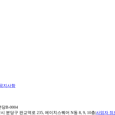
공지사항
당B-0004
 분당구 판교역로 235, 에이치스퀘어 N동 8, 9, 10층
|
사업자 정