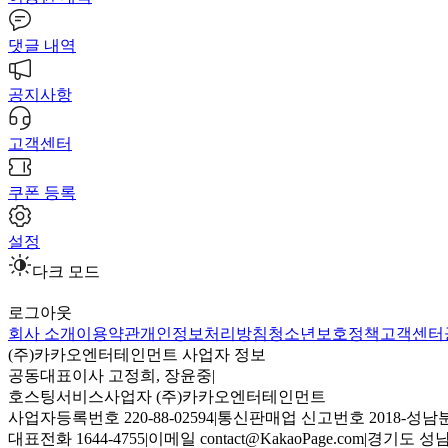
댓글 내역
공지사항
고객센터
쿠폰 등록
설정
다크 모드
로그아웃
회사 소개
이용약관
개인정보처리방침
청소년보호정책
고객센터
(주)카카오엔터테인먼트 사업자 정보
공동대표이사 고정희, 장윤중
|
호스팅서비스사업자 (주)카카오엔터테인먼트
사업자등록번호 220-88-02594
|
통신판매업 신고번호 2018-성남분
대표전화 1644-4755
|
이메일 contact@KakaoPage.com
|
경기도 성남시