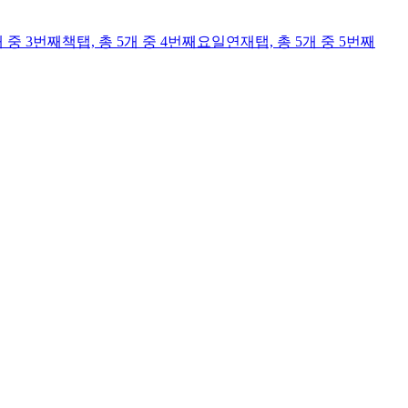
개 중 3번째
책
탭,
총 5개 중 4번째
요일연재
탭,
총 5개 중 5번째