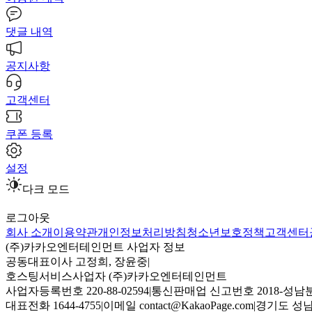
댓글 내역
공지사항
고객센터
쿠폰 등록
설정
다크 모드
로그아웃
회사 소개
이용약관
개인정보처리방침
청소년보호정책
고객센터
(주)카카오엔터테인먼트 사업자 정보
공동대표이사 고정희, 장윤중
|
호스팅서비스사업자 (주)카카오엔터테인먼트
사업자등록번호 220-88-02594
|
통신판매업 신고번호 2018-성남분
대표전화 1644-4755
|
이메일 contact@KakaoPage.com
|
경기도 성남시