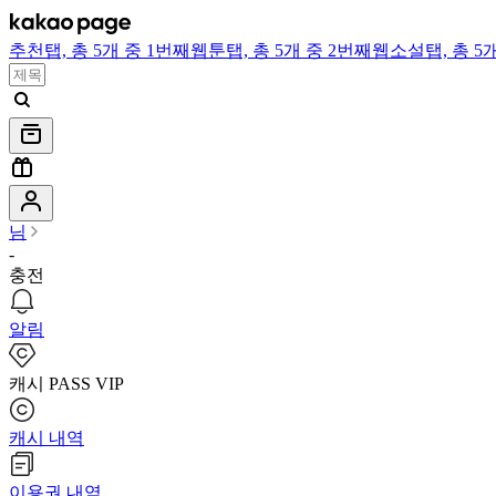
추천
탭,
총 5개 중 1번째
웹툰
탭,
총 5개 중 2번째
웹소설
탭,
총 5
님
-
충전
알림
캐시 PASS VIP
캐시 내역
이용권 내역