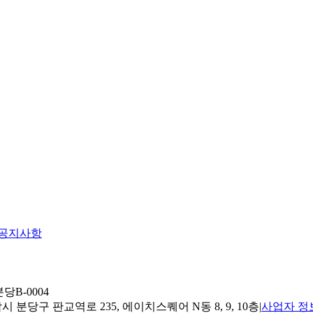
공지사항
당B-0004
 분당구 판교역로 235, 에이치스퀘어 N동 8, 9, 10층
|
사업자 정