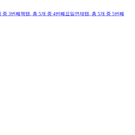
개 중 3번째
책
탭,
총 5개 중 4번째
요일연재
탭,
총 5개 중 5번째