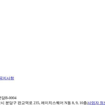
공지사항
당B-0004
 분당구 판교역로 235, 에이치스퀘어 N동 8, 9, 10층
|
사업자 정