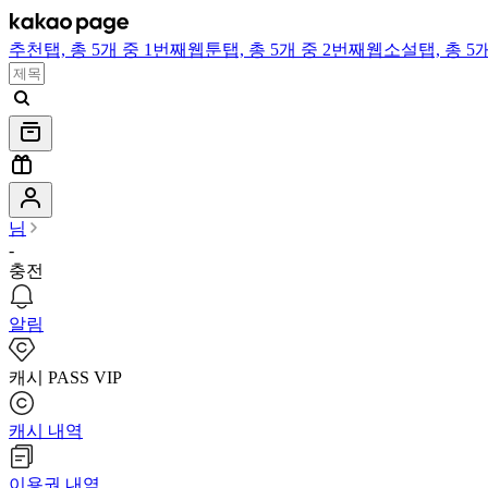
추천
탭,
총 5개 중 1번째
웹툰
탭,
총 5개 중 2번째
웹소설
탭,
총 5
님
-
충전
알림
캐시 PASS VIP
캐시 내역
이용권 내역