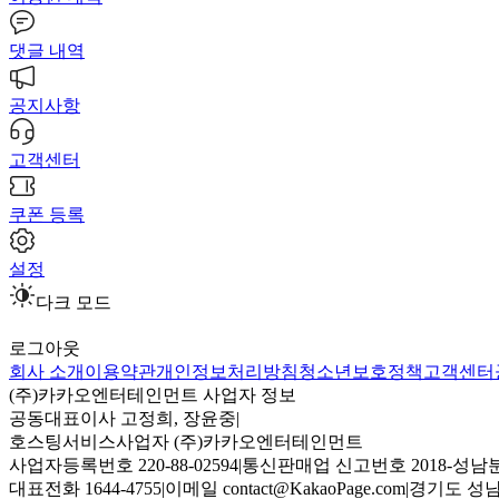
댓글 내역
공지사항
고객센터
쿠폰 등록
설정
다크 모드
로그아웃
회사 소개
이용약관
개인정보처리방침
청소년보호정책
고객센터
(주)카카오엔터테인먼트 사업자 정보
공동대표이사 고정희, 장윤중
|
호스팅서비스사업자 (주)카카오엔터테인먼트
사업자등록번호 220-88-02594
|
통신판매업 신고번호 2018-성남분
대표전화 1644-4755
|
이메일 contact@KakaoPage.com
|
경기도 성남시