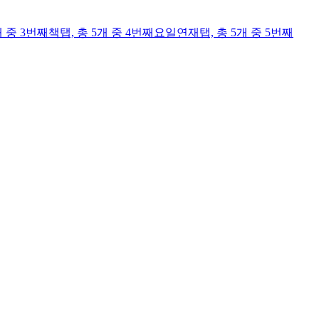
개 중 3번째
책
탭,
총 5개 중 4번째
요일연재
탭,
총 5개 중 5번째