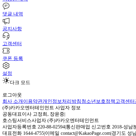
댓글 내역
공지사항
고객센터
쿠폰 등록
설정
다크 모드
로그아웃
회사 소개
이용약관
개인정보처리방침
청소년보호정책
고객센터
(주)카카오엔터테인먼트 사업자 정보
공동대표이사 고정희, 장윤중
|
호스팅서비스사업자 (주)카카오엔터테인먼트
사업자등록번호 220-88-02594
|
통신판매업 신고번호 2018-성남분
대표전화 1644-4755
|
이메일 contact@KakaoPage.com
|
경기도 성남시