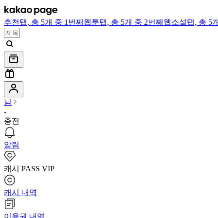
추천
탭,
총 5개 중 1번째
웹툰
탭,
총 5개 중 2번째
웹소설
탭,
총 5
님
-
충전
알림
캐시 PASS VIP
캐시 내역
이용권 내역