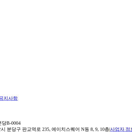
공지사항
당B-0004
 분당구 판교역로 235, 에이치스퀘어 N동 8, 9, 10층
|
사업자 정