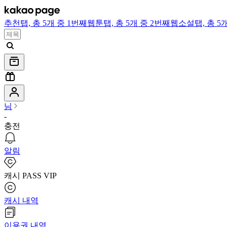
추천
탭,
총 5개 중 1번째
웹툰
탭,
총 5개 중 2번째
웹소설
탭,
총 5
님
-
충전
알림
캐시 PASS VIP
캐시 내역
이용권 내역