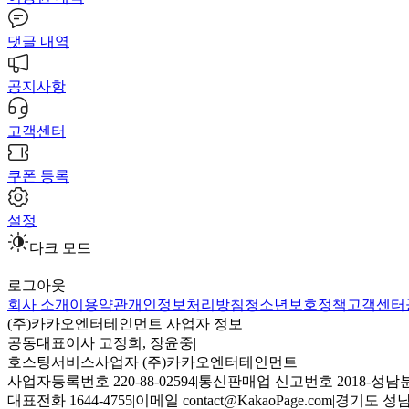
댓글 내역
공지사항
고객센터
쿠폰 등록
설정
다크 모드
로그아웃
회사 소개
이용약관
개인정보처리방침
청소년보호정책
고객센터
(주)카카오엔터테인먼트 사업자 정보
공동대표이사 고정희, 장윤중
|
호스팅서비스사업자 (주)카카오엔터테인먼트
사업자등록번호 220-88-02594
|
통신판매업 신고번호 2018-성남분
대표전화 1644-4755
|
이메일 contact@KakaoPage.com
|
경기도 성남시