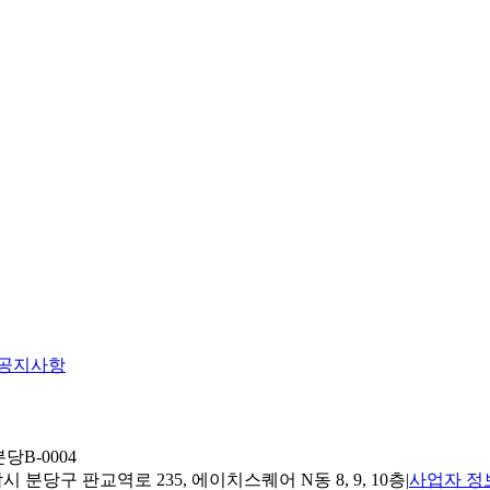
공지사항
당B-0004
 분당구 판교역로 235, 에이치스퀘어 N동 8, 9, 10층
|
사업자 정