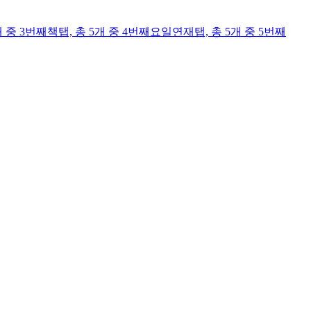
개 중 3번째
책
탭,
총 5개 중 4번째
요일연재
탭,
총 5개 중 5번째