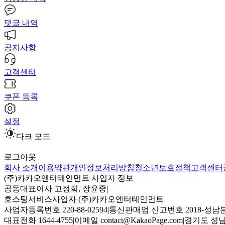
댓글 내역
공지사항
고객센터
쿠폰 등록
설정
다크 모드
로그아웃
회사 소개
이용약관
개인정보처리방침
청소년보호정책
고객센터
(주)카카오엔터테인먼트 사업자 정보
공동대표이사 고정희, 장윤중
|
호스팅서비스사업자 (주)카카오엔터테인먼트
사업자등록번호 220-88-02594
|
통신판매업 신고번호 2018-성남분
대표전화 1644-4755
|
이메일 contact@KakaoPage.com
|
경기도 성남시