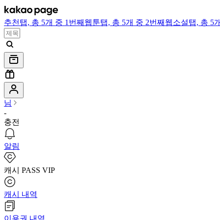
추천
탭,
총 5개 중 1번째
웹툰
탭,
총 5개 중 2번째
웹소설
탭,
총 5
님
-
충전
알림
캐시 PASS VIP
캐시 내역
이용권 내역