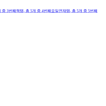
개 중 3번째
책
탭,
총 5개 중 4번째
요일연재
탭,
총 5개 중 5번째