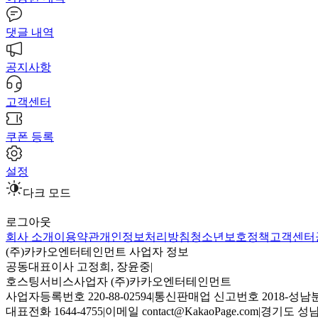
댓글 내역
공지사항
고객센터
쿠폰 등록
설정
다크 모드
로그아웃
회사 소개
이용약관
개인정보처리방침
청소년보호정책
고객센터
(주)카카오엔터테인먼트 사업자 정보
공동대표이사 고정희, 장윤중
|
호스팅서비스사업자 (주)카카오엔터테인먼트
사업자등록번호 220-88-02594
|
통신판매업 신고번호 2018-성남분
대표전화 1644-4755
|
이메일 contact@KakaoPage.com
|
경기도 성남시