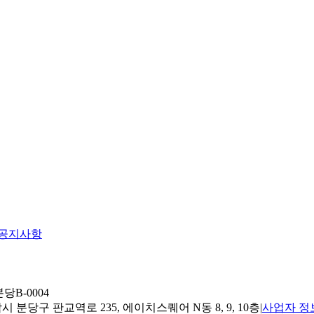
공지사항
당B-0004
 분당구 판교역로 235, 에이치스퀘어 N동 8, 9, 10층
|
사업자 정