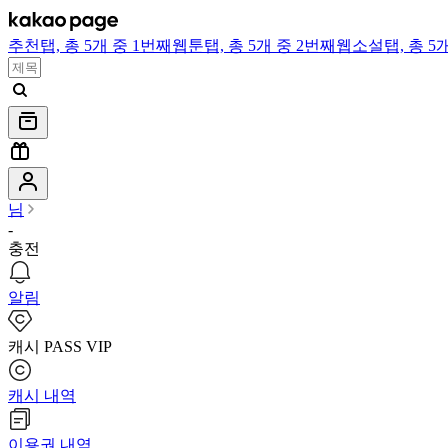
추천
탭,
총 5개 중 1번째
웹툰
탭,
총 5개 중 2번째
웹소설
탭,
총 5
님
-
충전
알림
캐시 PASS VIP
캐시 내역
이용권 내역