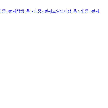
개 중 3번째
책
탭,
총 5개 중 4번째
요일연재
탭,
총 5개 중 5번째