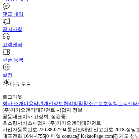
댓글 내역
공지사항
고객센터
쿠폰 등록
설정
다크 모드
로그아웃
회사 소개
이용약관
개인정보처리방침
청소년보호정책
고객센터
(주)카카오엔터테인먼트 사업자 정보
공동대표이사 고정희, 장윤중
|
호스팅서비스사업자 (주)카카오엔터테인먼트
사업자등록번호 220-88-02594
|
통신판매업 신고번호 2018-성남분
대표전화 1644-4755
|
이메일 contact@KakaoPage.com
|
경기도 성남시