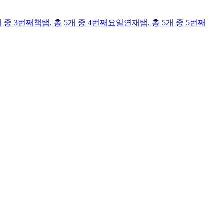
개 중 3번째
책
탭,
총 5개 중 4번째
요일연재
탭,
총 5개 중 5번째