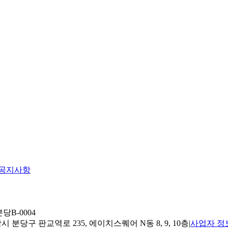
공지사항
당B-0004
 분당구 판교역로 235, 에이치스퀘어 N동 8, 9, 10층
|
사업자 정