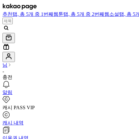
추천
탭,
총 5개 중 1번째
웹툰
탭,
총 5개 중 2번째
웹소설
탭,
총 5
님
-
충전
알림
캐시 PASS VIP
캐시 내역
이용권 내역