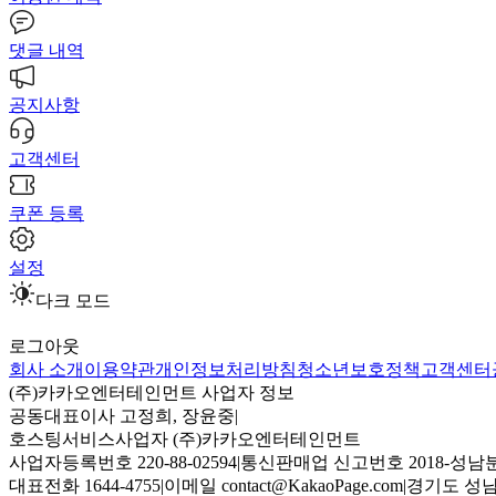
댓글 내역
공지사항
고객센터
쿠폰 등록
설정
다크 모드
로그아웃
회사 소개
이용약관
개인정보처리방침
청소년보호정책
고객센터
(주)카카오엔터테인먼트 사업자 정보
공동대표이사 고정희, 장윤중
|
호스팅서비스사업자 (주)카카오엔터테인먼트
사업자등록번호 220-88-02594
|
통신판매업 신고번호 2018-성남분
대표전화 1644-4755
|
이메일 contact@KakaoPage.com
|
경기도 성남시