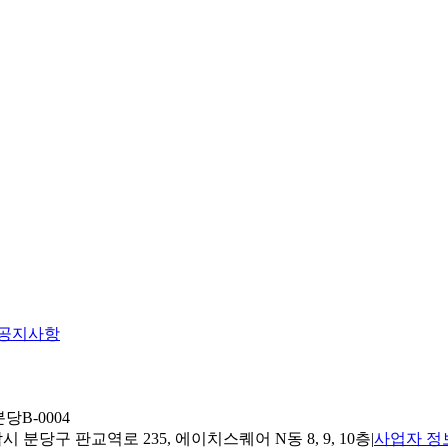
공지사항
당B-0004
 분당구 판교역로 235, 에이치스퀘어 N동 8, 9, 10층
|
사업자 정