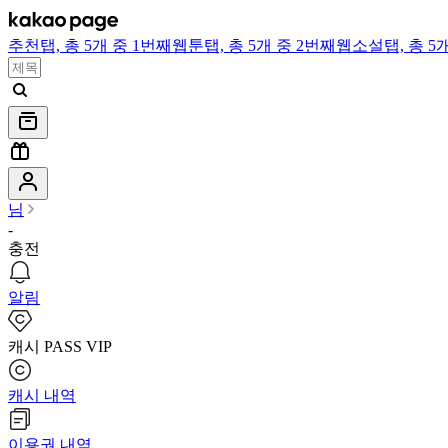
추천
탭,
총 5개 중 1번째
웹툰
탭,
총 5개 중 2번째
웹소설
탭,
총 5
님
-
충전
알림
캐시 PASS VIP
캐시 내역
이용권 내역