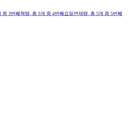
개 중 3번째
책
탭,
총 5개 중 4번째
요일연재
탭,
총 5개 중 5번째