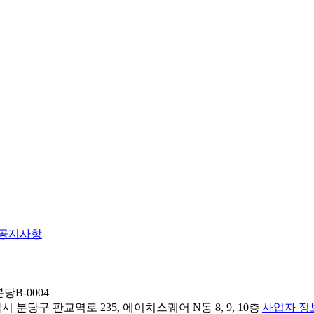
공지사항
당B-0004
 분당구 판교역로 235, 에이치스퀘어 N동 8, 9, 10층
|
사업자 정