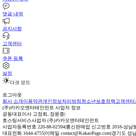
댓글 내역
공지사항
고객센터
쿠폰 등록
설정
다크 모드
로그아웃
회사 소개
이용약관
개인정보처리방침
청소년보호정책
고객센터
(주)카카오엔터테인먼트 사업자 정보
공동대표이사 고정희, 장윤중
|
호스팅서비스사업자 (주)카카오엔터테인먼트
사업자등록번호 220-88-02594
|
통신판매업 신고번호 2018-성남분
대표전화 1644-4755
|
이메일 contact@KakaoPage.com
|
경기도 성남시