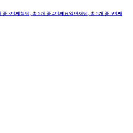
개 중 3번째
책
탭,
총 5개 중 4번째
요일연재
탭,
총 5개 중 5번째