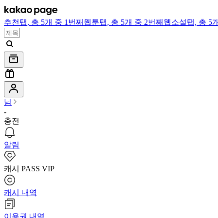
추천
탭,
총 5개 중 1번째
웹툰
탭,
총 5개 중 2번째
웹소설
탭,
총 5
님
-
충전
알림
캐시 PASS VIP
캐시 내역
이용권 내역