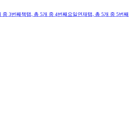
개 중 3번째
책
탭,
총 5개 중 4번째
요일연재
탭,
총 5개 중 5번째