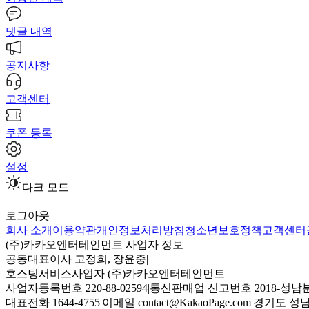
댓글 내역
공지사항
고객센터
쿠폰 등록
설정
다크 모드
로그아웃
회사 소개
이용약관
개인정보처리방침
청소년보호정책
고객센터
(주)카카오엔터테인먼트 사업자 정보
공동대표이사 고정희, 장윤중
|
호스팅서비스사업자 (주)카카오엔터테인먼트
사업자등록번호 220-88-02594
|
통신판매업 신고번호 2018-성남분
대표전화 1644-4755
|
이메일 contact@KakaoPage.com
|
경기도 성남시