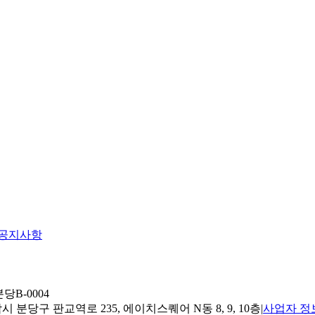
공지사항
당B-0004
 분당구 판교역로 235, 에이치스퀘어 N동 8, 9, 10층
|
사업자 정