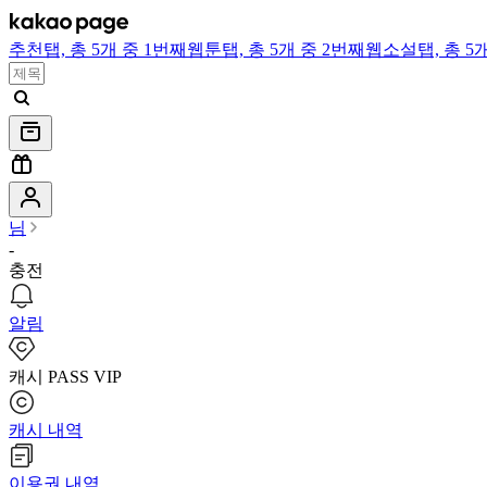
추천
탭,
총 5개 중 1번째
웹툰
탭,
총 5개 중 2번째
웹소설
탭,
총 5
님
-
충전
알림
캐시 PASS VIP
캐시 내역
이용권 내역