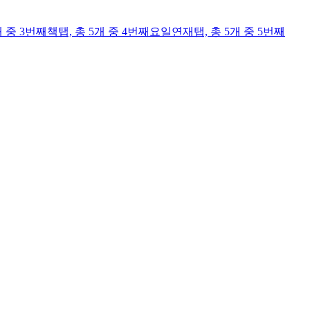
개 중 3번째
책
탭,
총 5개 중 4번째
요일연재
탭,
총 5개 중 5번째