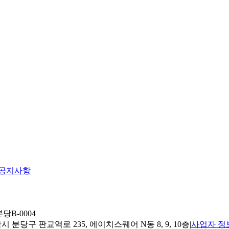
공지사항
당B-0004
 분당구 판교역로 235, 에이치스퀘어 N동 8, 9, 10층
|
사업자 정