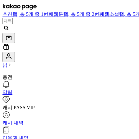
추천
탭,
총 5개 중 1번째
웹툰
탭,
총 5개 중 2번째
웹소설
탭,
총 5
님
-
충전
알림
캐시 PASS VIP
캐시 내역
이용권 내역