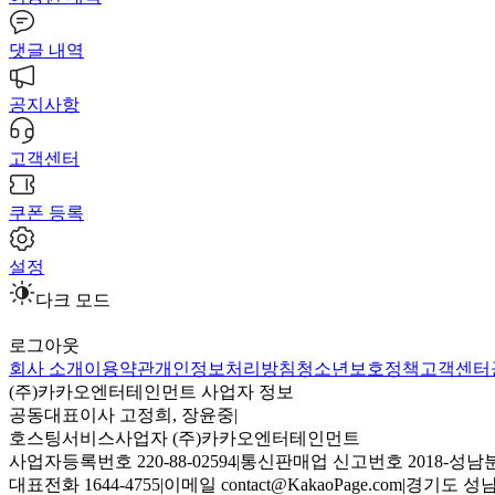
댓글 내역
공지사항
고객센터
쿠폰 등록
설정
다크 모드
로그아웃
회사 소개
이용약관
개인정보처리방침
청소년보호정책
고객센터
(주)카카오엔터테인먼트 사업자 정보
공동대표이사 고정희, 장윤중
|
호스팅서비스사업자 (주)카카오엔터테인먼트
사업자등록번호 220-88-02594
|
통신판매업 신고번호 2018-성남분
대표전화 1644-4755
|
이메일 contact@KakaoPage.com
|
경기도 성남시