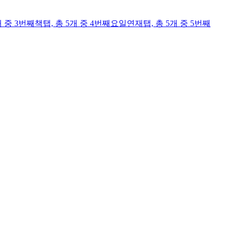
개 중 3번째
책
탭,
총 5개 중 4번째
요일연재
탭,
총 5개 중 5번째