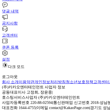
댓글 내역
공지사항
고객센터
쿠폰 등록
설정
다크 모드
로그아웃
회사 소개
이용약관
개인정보처리방침
청소년보호정책
고객센터
(주)카카오엔터테인먼트 사업자 정보
공동대표이사 고정희, 장윤중
|
호스팅서비스사업자 (주)카카오엔터테인먼트
사업자등록번호 220-88-02594
|
통신판매업 신고번호 2018-성남분
대표전화 1644-4755
|
이메일 contact@KakaoPage.com
|
경기도 성남시