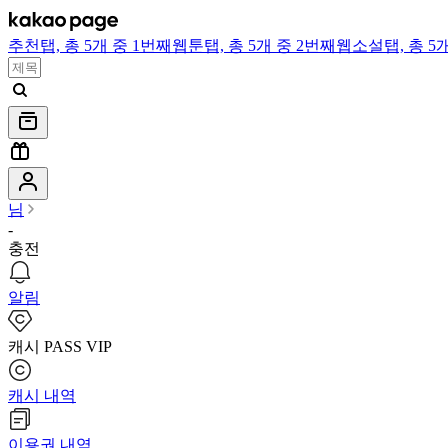
추천
탭,
총 5개 중 1번째
웹툰
탭,
총 5개 중 2번째
웹소설
탭,
총 5
님
-
충전
알림
캐시 PASS VIP
캐시 내역
이용권 내역