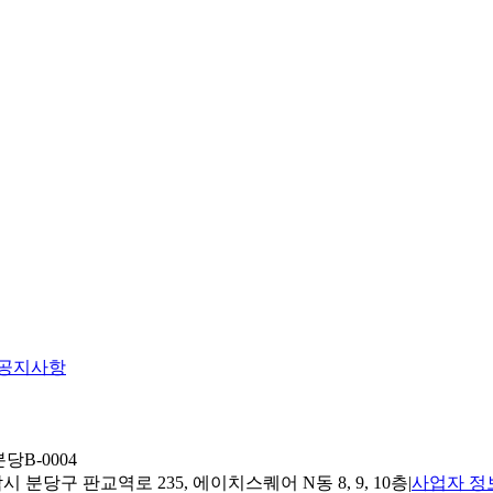
공지사항
당B-0004
 분당구 판교역로 235, 에이치스퀘어 N동 8, 9, 10층
|
사업자 정