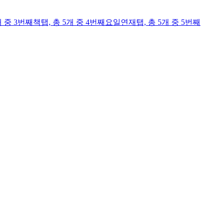
개 중 3번째
책
탭,
총 5개 중 4번째
요일연재
탭,
총 5개 중 5번째