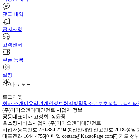
댓글 내역
공지사항
고객센터
쿠폰 등록
설정
다크 모드
로그아웃
회사 소개
이용약관
개인정보처리방침
청소년보호정책
고객센터
(주)카카오엔터테인먼트 사업자 정보
공동대표이사 고정희, 장윤중
|
호스팅서비스사업자 (주)카카오엔터테인먼트
사업자등록번호 220-88-02594
|
통신판매업 신고번호 2018-성남분
대표전화 1644-4755
|
이메일 contact@KakaoPage.com
|
경기도 성남시