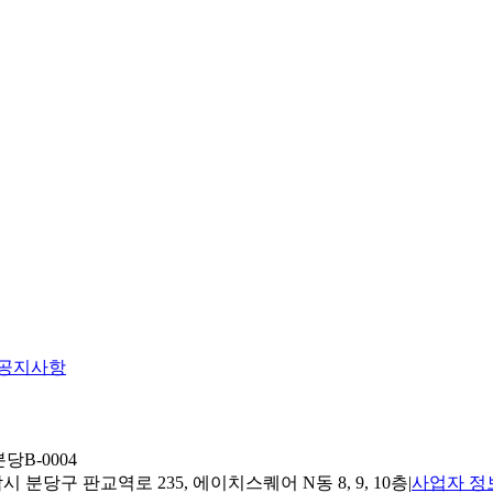
공지사항
당B-0004
 분당구 판교역로 235, 에이치스퀘어 N동 8, 9, 10층
|
사업자 정