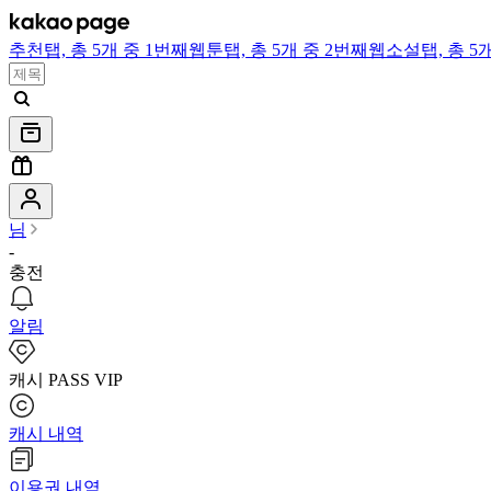
추천
탭,
총 5개 중 1번째
웹툰
탭,
총 5개 중 2번째
웹소설
탭,
총 5
님
-
충전
알림
캐시 PASS VIP
캐시 내역
이용권 내역