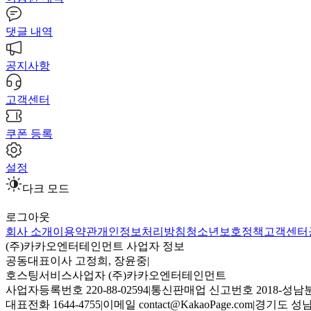
댓글 내역
공지사항
고객센터
쿠폰 등록
설정
다크 모드
로그아웃
회사 소개
이용약관
개인정보처리방침
청소년보호정책
고객센터
(주)카카오엔터테인먼트 사업자 정보
공동대표이사 고정희, 장윤중
|
호스팅서비스사업자 (주)카카오엔터테인먼트
사업자등록번호 220-88-02594
|
통신판매업 신고번호 2018-성남분
대표전화 1644-4755
|
이메일 contact@KakaoPage.com
|
경기도 성남시