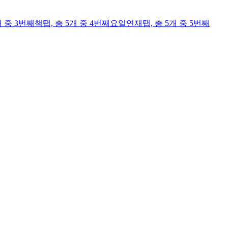
개 중 3번째
책
탭,
총 5개 중 4번째
요일연재
탭,
총 5개 중 5번째