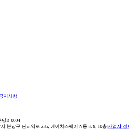
공지사항
당B-0004
 분당구 판교역로 235, 에이치스퀘어 N동 8, 9, 10층
|
사업자 정