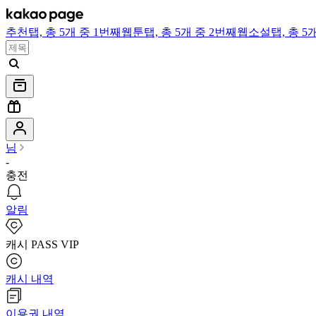
추천
탭,
총 5개 중 1번째
웹툰
탭,
총 5개 중 2번째
웹소설
탭,
총 5
님
-
충전
알림
캐시 PASS VIP
캐시 내역
이용권 내역