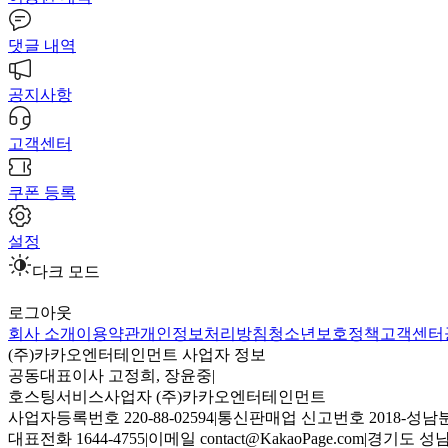
댓글 내역
공지사항
고객센터
쿠폰 등록
설정
다크 모드
로그아웃
회사 소개
이용약관
개인정보처리방침
청소년보호정책
고객센터
(주)카카오엔터테인먼트 사업자 정보
공동대표이사 고정희, 장윤중
|
호스팅서비스사업자 (주)카카오엔터테인먼트
사업자등록번호 220-88-02594
|
통신판매업 신고번호 2018-성남분
대표전화 1644-4755
|
이메일 contact@KakaoPage.com
|
경기도 성남시