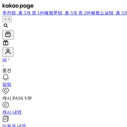
추천
탭,
총 5개 중 1번째
웹툰
탭,
총 5개 중 2번째
웹소설
탭,
총 5
님
-
충전
알림
캐시 PASS VIP
캐시 내역
이용권 내역