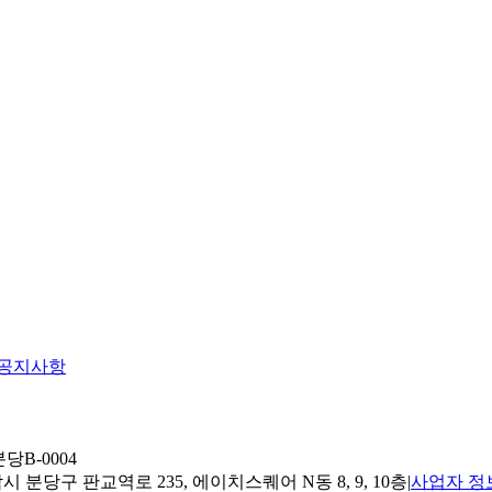
공지사항
당B-0004
 분당구 판교역로 235, 에이치스퀘어 N동 8, 9, 10층
|
사업자 정