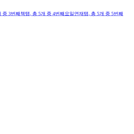
개 중 3번째
책
탭,
총 5개 중 4번째
요일연재
탭,
총 5개 중 5번째