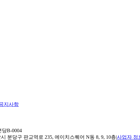
공지사항
당B-0004
 분당구 판교역로 235, 에이치스퀘어 N동 8, 9, 10층
|
사업자 정