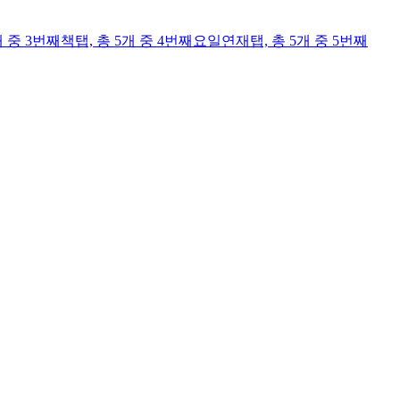
개 중 3번째
책
탭,
총 5개 중 4번째
요일연재
탭,
총 5개 중 5번째