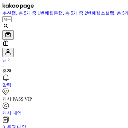
추천
탭,
총 5개 중 1번째
웹툰
탭,
총 5개 중 2번째
웹소설
탭,
총 5
님
-
충전
알림
캐시 PASS VIP
캐시 내역
이용권 내역