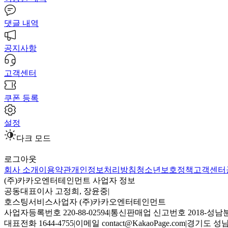
댓글 내역
공지사항
고객센터
쿠폰 등록
설정
다크 모드
로그아웃
회사 소개
이용약관
개인정보처리방침
청소년보호정책
고객센터
(주)카카오엔터테인먼트 사업자 정보
공동대표이사 고정희, 장윤중
|
호스팅서비스사업자 (주)카카오엔터테인먼트
사업자등록번호 220-88-02594
|
통신판매업 신고번호 2018-성남분
대표전화 1644-4755
|
이메일 contact@KakaoPage.com
|
경기도 성남시